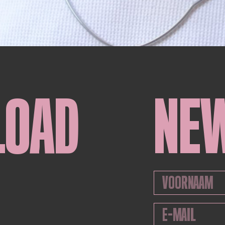
LOAD
NE