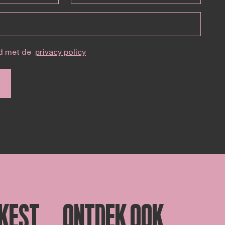
d met de
privacy policy
KEST
ONTDEK OOK