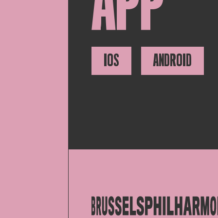
APP
IOS
ANDROID