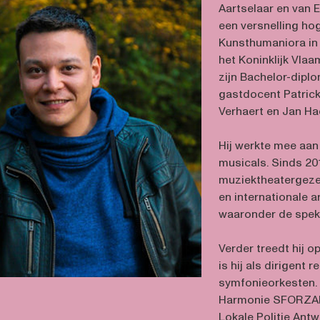
Aartselaar en van E
een versnelling ho
Kunsthumaniora in
het Koninklijk Vla
zijn Bachelor-dipl
gastdocent Patrick
Verhaert en Jan Ha
Hij werkte mee aan
musicals. Sinds 201
muziektheatergezel
en internationale 
waaronder de spekt
Verder treedt hij 
is hij als dirigent 
symfonieorkesten. 
Harmonie SFORZAND
Lokale Politie Antw