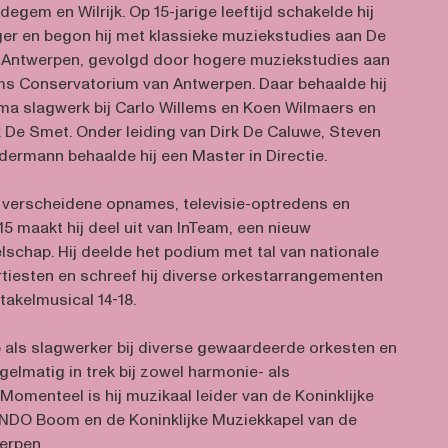
degem en Wilrijk. Op 15-jarige leeftijd schakelde hij
ger en begon hij met klassieke muziekstudies aan De
 Antwerpen, gevolgd door hogere muziekstudies aan
ams Conservatorium van Antwerpen. Daar behaalde hij
oma slagwerk bij Carlo Willems en Koen Wilmaers en
 De Smet. Onder leiding van Dirk De Caluwe, Steven
dermann behaalde hij een Master in Directie.
 verscheidene opnames, televisie-optredens en
5 maakt hij deel uit van InTeam, een nieuw
schap. Hij deelde het podium met tal van nationale
artiesten en schreef hij diverse orkestarrangementen
akelmusical 14-18.
op als slagwerker bij diverse gewaardeerde orkesten en
regelmatig in trek bij zowel harmonie- als
Momenteel is hij muzikaal leider van de Koninklijke
O Boom en de Koninklijke Muziekkapel van de
erpen.