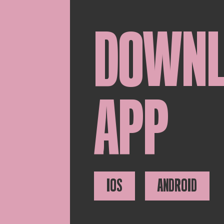
DOWN
APP
IOS
ANDROID