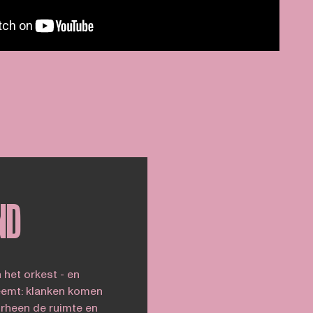
ND
 het orkest - en
neemt: klanken komen
orheen de ruimte en