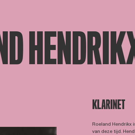
ND HENDRIK
KLARINET
Roeland Hendrikx i
van deze tijd. Hendr