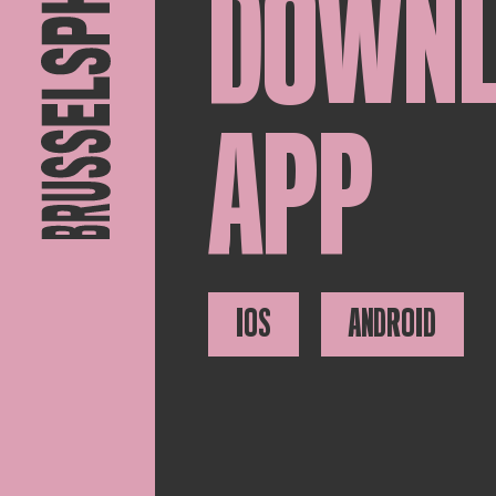
DOWN
APP
IOS
ANDROID