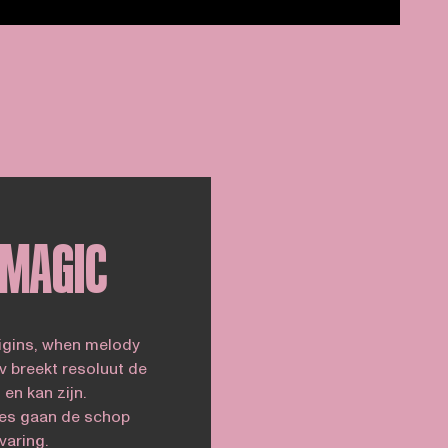
 MAGIC
rigins, when melody
v breekt resoluut de
en kan zijn.
ies gaan de schop
varing.