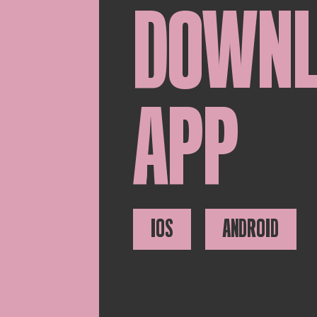
DOWN
APP
IOS
ANDROID