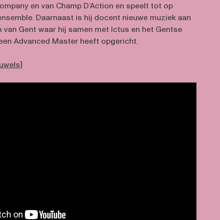
ompany en van Champ D’Action en speelt tot op
 ensemble. Daarnaast is hij docent nieuwe muziek aan
 van Gent waar hij samen met Ictus en het Gentse
een Advanced Master heeft opgericht.
uwels]