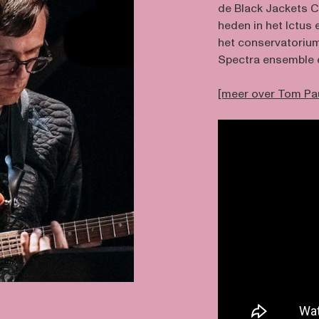
de Black Jackets C
heden in het Ictus
het conservatorium
Spectra ensemble 
[meer over Tom Pa