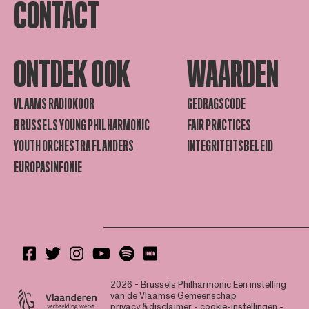
CONTACT
ONTDEK OOK
WAARDEN
VLAAMS RADIOKOOR
GEDRAGSCODE
BRUSSELS YOUNG PHILHARMONIC
FAIR PRACTICES
YOUTH ORCHESTRA FLANDERS
INTEGRITEITSBELEID
EUROPASINFONIE
2026 - Brussels Philharmonic
Een instelling
van de Vlaamse Gemeenschap
privacy & disclaimer
-
cookie-instellingen
-