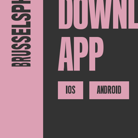
DOWN
APP
IOS
ANDROID