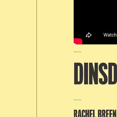
-----
DINSD
-----
RACHEL BREEN