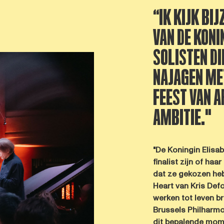
“IK KIJK BI
VAN DE KONI
SOLISTEN DI
NAJAGEN MET
FEEST VAN 
AMBITIE."
"De Koningin Elisa
finalist zijn of haa
dat ze gekozen heb
Heart van Kris Defo
werken tot leven b
Brussels Philharmo
dit bepalende momen