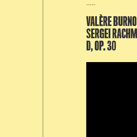
-----
VALÈRE BURN
SERGEI RACHMA
D, OP. 30