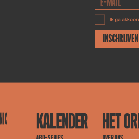
Ik ga akkoor
INSCHRIJVEN
KALENDER
HET OR
ABO-SERIES
OVER ONS