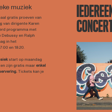
IEDEREEN
ieke muziek
aal gratis proeven van
CONCER
g van dirigente Karen
eerd programma met
de Debussy en Ralph
aag in het
:00 en 18:20.
ssiek
start op maandag
en zijn gratis maar
enkel
servering.
Tickets kan je