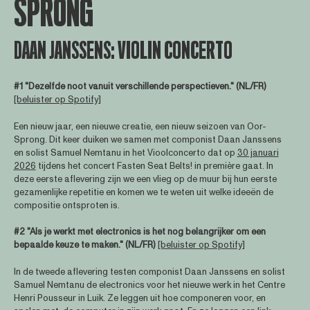
SPRONG
DAAN JANSSENS: VIOLIN CONCERTO
#1 "Dezelfde noot vanuit verschillende perspectieven." (NL/FR)
[beluister op Spotify]
​Een nieuw jaar, een nieuwe creatie, een nieuw seizoen van Oor-
Sprong. Dit keer duiken we samen met componist Daan Janssens
en solist Samuel Nemtanu in het Vioolconcerto dat op
30 januari
2026
tijdens het concert Fasten Seat Belts! in première gaat. In
deze eerste aflevering zijn we een vlieg op de muur bij hun eerste
gezamenlijke repetitie en komen we te weten uit welke ideeën de
compositie ontsproten is.
#2 "Als je werkt met electronics is het nog belangrijker om een
bepaalde keuze te maken." (NL/FR)
[beluister op Spotify]
In de tweede aflevering testen componist Daan Janssens en solist
Samuel Nemtanu de electronics voor het nieuwe werk in het Centre
Henri Pousseur in Luik. Ze leggen uit hoe componeren voor, en