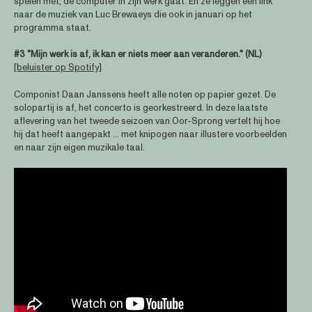
spelen met, de computer in zijn werk gaat. En ze leggen een link
naar de muziek van Luc Brewaeys die ook in januari op het
programma staat.
#3 "Mijn werk is af, ik kan er niets meer aan veranderen." (NL)
[beluister op Spotify]
Componist Daan Janssens heeft alle noten op papier gezet. De
solopartij is af, het concerto is georkestreerd. In deze laatste
aflevering van het tweede seizoen van Oor-Sprong vertelt hij hoe
hij dat heeft aangepakt ... met knipogen naar illustere voorbeelden
en naar zijn eigen muzikale taal.