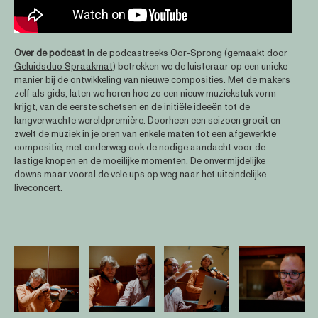
Over de podcas
t
In de podcastreeks
Oor-Sprong
(gemaakt door
Geluidsduo Spraakmat
) betrekken we de luisteraar op een unieke
manier bij de ontwikkeling van nieuwe composities. Met de makers
zelf als gids, laten we horen hoe zo een nieuw muziekstuk vorm
krijgt, van de eerste schetsen en de initiële ideeën tot de
langverwachte wereldpremière. Doorheen een seizoen groeit en
zwelt de muziek in je oren van enkele maten tot een afgewerkte
compositie, met onderweg ook de nodige aandacht voor de
lastige knopen en de moeilijke momenten. De onvermijdelijke
downs maar vooral de vele ups op weg naar het uiteindelijke
liveconcert.
Open afbeelding in popup
Open afbeelding in popup
Open afbeelding in popup
Open afbee