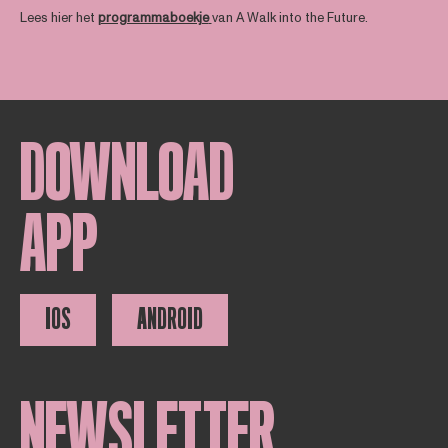
Lees hier het
programmaboekje
van A Walk into the Future.
DOWNLOAD
APP
IOS
ANDROID
NEWSLETTER