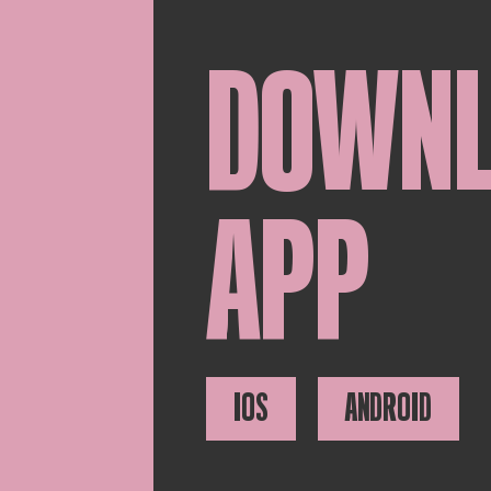
DOWN
APP
IOS
ANDROID