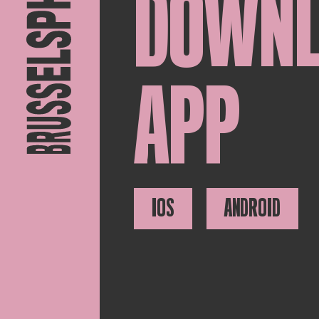
DOWN
APP
IOS
ANDROID