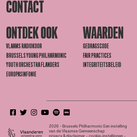
CONTACT
ONTDEK OOK
WAARDEN
VLAAMS RADIOKOOR
GEDRAGSCODE
BRUSSELS YOUNG PHILHARMONIC
FAIR PRACTICES
YOUTH ORCHESTRA FLANDERS
INTEGRITEITSBELEID
EUROPASINFONIE
2026 - Brussels Philharmonic
Een instelling
van de Vlaamse Gemeenschap
privacy & disclaimer
-
cookie-instellingen
-