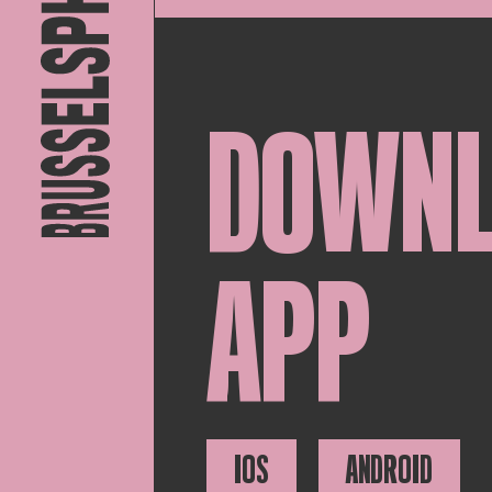
DOWN
APP
IOS
ANDROID