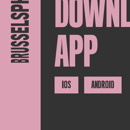
DOWN
APP
IOS
ANDROID