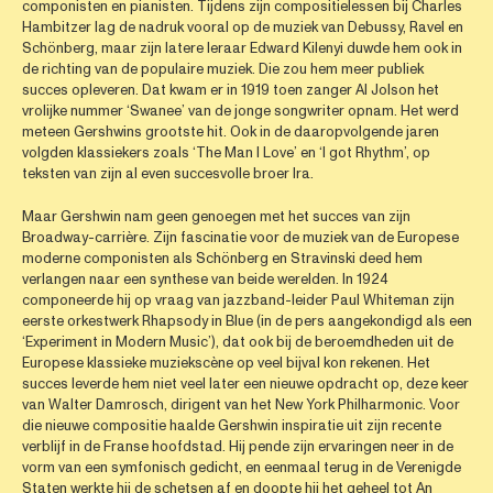
componisten en pianisten. Tijdens zijn compositielessen bij Charles
Hambitzer lag de nadruk vooral op de muziek van Debussy, Ravel en
Schönberg, maar zijn latere leraar Edward Kilenyi duwde hem ook in
de richting van de populaire muziek. Die zou hem meer publiek
succes opleveren. Dat kwam er in 1919 toen zanger Al Jolson het
vrolijke nummer ‘Swanee’ van de jonge songwriter opnam. Het werd
meteen Gershwins grootste hit. Ook in de daaropvolgende jaren
volgden klassiekers zoals ‘The Man I Love’ en ‘I got Rhythm’, op
teksten van zijn al even succesvolle broer Ira.
Maar Gershwin nam geen genoegen met het succes van zijn
Broadway-carrière. Zijn fascinatie voor de muziek van de Europese
moderne componisten als Schönberg en Stravinski deed hem
verlangen naar een synthese van beide werelden. In 1924
componeerde hij op vraag van jazzband-leider Paul Whiteman zijn
eerste orkestwerk Rhapsody in Blue (in de pers aangekondigd als een
‘Experiment in Modern Music’), dat ook bij de beroemdheden uit de
Europese klassieke muziekscène op veel bijval kon rekenen. Het
succes leverde hem niet veel later een nieuwe opdracht op, deze keer
van Walter Damrosch, dirigent van het New York Philharmonic. Voor
die nieuwe compositie haalde Gershwin inspiratie uit zijn recente
verblijf in de Franse hoofdstad. Hij pende zijn ervaringen neer in de
vorm van een symfonisch gedicht, en eenmaal terug in de Verenigde
Staten werkte hij de schetsen af en doopte hij het geheel tot An