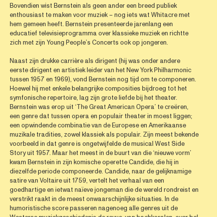
Bovendien wist Bernstein als geen ander een breed publiek
enthousiast te maken voor muziek – nog iets wat Whitacre met
hem gemeen heeft. Bernstein presenteerde jarenlang een
educatief televisieprogramma over klassieke muziek en richtte
zich met zijn Young People’s Concerts ook op jongeren.
Naast zijn drukke carrière als dirigent (hij was onder andere
eerste dirigent en artistiek leider van het New York Philharmonic
tussen 1957 en 1969), vond Bernstein nog tijd om te componeren.
Hoewel hij met enkele belangrijke composities bijdroeg tot het
symfonische repertoire, lag zijn grote liefde bij het theater.
Bernstein was erop uit ‘The Great American Opera’ te creëren,
een genre dat tussen opera en populair theater in moest liggen;
een opwindende combinatie van de Europese en Amerikaanse
muzikale tradities, zowel klassiek als populair. Zijn meest bekende
voorbeeld in dat genre is ongetwijfelde de musical West Side
Story uit 1957. Maar het meest in de buurt van die ‘nieuwe vorm’
kwam Bernstein in zijn komische operette Candide, die hij in
diezelfde periode componeerde. Candide, naar de gelijknamige
satire van Voltaire uit 1759, vertelt het verhaal van een
goedhartige en ietwat naïeve jongeman die de wereld rondreist en
verstrikt raakt in de meest onwaarschijnlijke situaties. In de
humoristische score passeren nagenoeg alle genres uit de