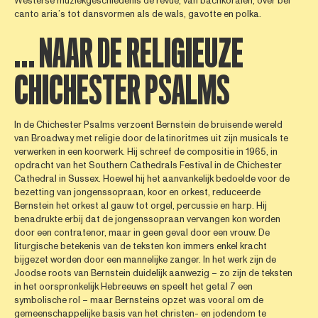
Westerse muziekgeschiedenis de revue, van bachkoralen, over bel
canto aria’s tot dansvormen als de wals, gavotte en polka.
… NAAR DE RELIGIEUZE
CHICHESTER PSALMS
In de Chichester Psalms verzoent Bernstein de bruisende wereld
van Broadway met religie door de latinoritmes uit zijn musicals te
verwerken in een koorwerk. Hij schreef de compositie in 1965, in
opdracht van het Southern Cathedrals Festival in de Chichester
Cathedral in Sussex. Hoewel hij het aanvankelijk bedoelde voor de
bezetting van jongenssopraan, koor en orkest, reduceerde
Bernstein het orkest al gauw tot orgel, percussie en harp. Hij
benadrukte erbij dat de jongenssopraan vervangen kon worden
door een contratenor, maar in geen geval door een vrouw. De
liturgische betekenis van de teksten kon immers enkel kracht
bijgezet worden door een mannelijke zanger. In het werk zijn de
Joodse roots van Bernstein duidelijk aanwezig – zo zijn de teksten
in het oorspronkelijk Hebreeuws en speelt het getal 7 een
symbolische rol – maar Bernsteins opzet was vooral om de
gemeenschappelijke basis van het christen- en jodendom te