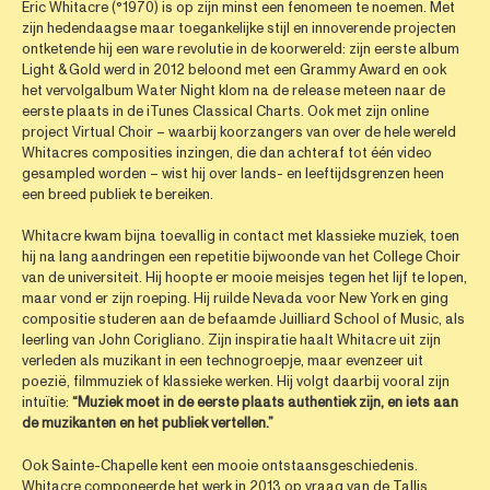
Eric Whitacre (°1970) is op zijn minst een fenomeen te noemen. Met
zijn hedendaagse maar toegankelijke stijl en innoverende projecten
ontketende hij een ware revolutie in de koorwereld: zijn eerste album
Light & Gold werd in 2012 beloond met een Grammy Award en ook
het vervolgalbum Water Night klom na de release meteen naar de
eerste plaats in de iTunes Classical Charts. Ook met zijn online
project Virtual Choir – waarbij koorzangers van over de hele wereld
Whitacres composities inzingen, die dan achteraf tot één video
gesampled worden – wist hij over lands- en leeftijdsgrenzen heen
een breed publiek te bereiken.
Whitacre kwam bijna toevallig in contact met klassieke muziek, toen
hij na lang aandringen een repetitie bijwoonde van het College Choir
van de universiteit. Hij hoopte er mooie meisjes tegen het lijf te lopen,
maar vond er zijn roeping. Hij ruilde Nevada voor New York en ging
compositie studeren aan de befaamde Juilliard School of Music, als
leerling van John Corigliano. Zijn inspiratie haalt Whitacre uit zijn
verleden als muzikant in een technogroepje, maar evenzeer uit
poezië, filmmuziek of klassieke werken. Hij volgt daarbij vooral zijn
intuïtie:
“Muziek moet in de eerste plaats authentiek zijn, en iets aan
de muzikanten en het publiek vertellen.”
Ook Sainte-Chapelle kent een mooie ontstaansgeschiedenis.
Whitacre componeerde het werk in 2013 op vraag van de Tallis