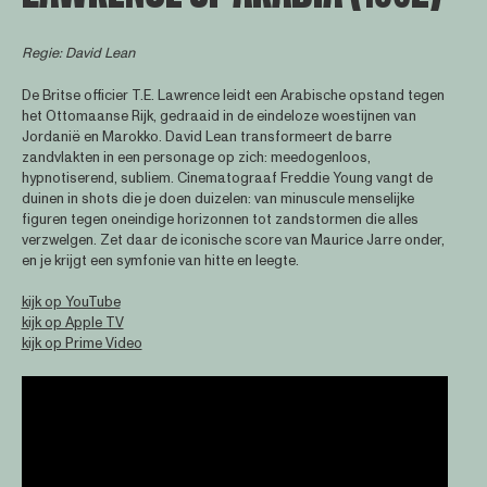
Regie: David Lean
De Britse officier T.E. Lawrence leidt een Arabische opstand tegen
het Ottomaanse Rijk, gedraaid in de eindeloze woestijnen van
Jordanië en Marokko. David Lean transformeert de barre
zandvlakten in een personage op zich: meedogenloos,
hypnotiserend, subliem. Cinematograaf Freddie Young vangt de
duinen in shots die je doen duizelen: van minuscule menselijke
figuren tegen oneindige horizonnen tot zandstormen die alles
verzwelgen. Zet daar de iconische score van Maurice Jarre onder,
en je krijgt een symfonie van hitte en leegte.
kijk op YouTube
kijk op Apple TV
kijk op Prime Video