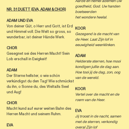
Aarde en hemel
ademen Uw
goedheid, God.
Uw handen
NR. 31 DUETT (EVA, ADAM & CHOR)
boetseerden
het wondere heelal.
ADAM UND EVA
Von deiner Güt, o Herr und Gott, ist Erd
KOOR
und Himmel voll. Die Welt so gross, so
Gezegend is de macht van
wunderbar, ist deiner Hände Werk.
de Heer. Laat Zijn lof in
eeuwigheid weerklinken.
CHOR
Gesegnet sei des Herren Macht! Sein
ADAM
Lob erschall in Ewigkeit!
Helderste sterren, hoe mooi
kondigen jullie de dag aan.
ADAM
Hoe tooi jij de dag, zon,
oog
Der Sterne hellster, o wie schön
van de wereld.
verkündigst du den Tag! Wie schmückst
du ihn, o Sonne du, des Weltalls Seel
KOOR
und Aug!
Vertel over de macht en de
roem van de Heer.
CHOR
Macht kund auf eurer weiten Bahn des
EVA
Herren Macht und seinem Ruhm.
Jij troost in de nacht,
samen
met de sterren,
verkondig
EVA
overal Zijn lof