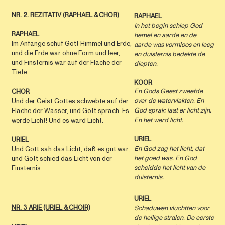
NR. 2. REZITATIV (RAPHAEL & CHOR)
RAPHAEL
In het begin schiep God
RAPHAEL
hemel en aarde
en de
Im Anfange schuf Gott Himmel und Erde,
aarde was vormloos en leeg
und die Erde war ohne Form und leer,
en duisternis bedekte de
und Finsternis war auf der Fläche der
diepten.
Tiefe.
KOOR
En Gods Geest zweefde
CHOR
over de watervlakten. En
Und der Geist Gottes schwebte auf der
God sprak: laat er licht zijn.
Fläche der Wasser, und Gott sprach: Es
En het werd licht.
werde Licht! Und es ward Licht.
URIEL
URIEL
En God zag het licht, dat
Und Gott sah das Licht, daß es gut war,
het goed was. En God
und Gott schied das Licht von der
scheidde het licht van de
Finsternis.
duisternis.
URIEL
NR. 3 ARIE (URIEL & CHOIR)
Schaduwen vluchtten voor
de heilige stralen. De eerste