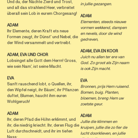
Und du, der Nächte Zierd und Trost,
in jullie gezangen.
und all das strahlend Heer, verbreitet
überall sein Lob in eurem Chorgesang!
ADAM
Elementen, steeds nieuwe
ADAM
vormen wekkend,
dampen
Ihr Elemente, deren Kraft ets neue
en nevels,
door de wind
Formen zeugt, ihr Dünst' und Nebel, die
gedreven,
der Wind versammelt und vertreibt.
ADAM, EVA EN KOOR
ADAM, EVA UND CHOR
Juich nu allen ter ere van
Lobsinget alle Gott dem Herrn! Gross,
God.
Zo groot als Zijn naam
wie sein Nam', ist seine Macht.
is ook Zijn macht.
EVA
EVA
Sanft rauschend lobt, o Quellen, ihr,
Bronnen, prijs Hem ruisend.
den Wipfel neigt, ihr Bäum', ihr Pflanzen
Bomen, buig.
Planten,
duftet, Blumen, haucht ihm euren
bloemen,
breng Hem uw
Wohlgeruch!
zoetste geur.
ADAM
ADAM
Ihr, deren Pfad die Höhn erklimmt, und
Jullie die klimmen en
ihr, die niedrig kriecht. Ihr, deren Flug die
kruipen,
jullie die zo fier de
Luft durchschneidt, und ihr im tiefen
lucht doorklieven,
en jullie
Nass;