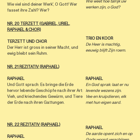
Wie weet hoe talrijk uw
Wie viel sind deiner Werk', O Gott! Wer
werken zijn, o God?
fasset ihre Zahl? Wer?
NR. 20 TERZETT (GABRIEL, URIEL,
RAPHAEL & CHOR)
TRIO EN KOOR
TERZETT UND CHOR
De Heer is machtig,
Der Herr ist gross in seiner Macht, und
eeuwig blijft Zijn roem.
ewig bleibt sein Ruhm.
NR. 21 REZITATIV (RAPHAEL
)
RAPHAEL
RAPHAEL
Und Gott sprach: Es bringe die Erde
En God sprak: laat er nu
hervor lebende Geschöpfe nach ihrer Art:
levende wezens zijn.
Vieh, und kriechendes Gewürm, und Tiere
Vee en kruipdieren, elk
der Erde nach ihren Gattungen.
met hun eigen aard.
NR. 22 REZITATIV (RAPHAEL)
RAPHAEL
De aarde opent zich en op
RAPHAEL
Gods woord verschijnen