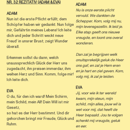
NR. 32 REZITATIV (ADAM & EVA)
ADAM
Nu is onze eerste plicht
ADAM
vervuld.
We dankten de
Nun ist die erste Pflicht erfüllt; dem
Schepper.
Kom, volg mij nu,
Schöpfer haben wir gedankt. Nun folge
mijn levensgezellin. Ik leid je.
mir, Gefährtin meines Lebens! Ich leite
Elke stap geeft ons nieuwe
dich und jeder Schritt weckt neue
vreugde,
en toont ons overal
Freud' in unsrer Brust; zeigt Wunder
wonderen.
überall.
Dan zal je begrijpen
welk
Erkennen sollst du dann, welch
onuitsprekelijk geluk de Heer
unaussprechlich Glück der Herr uns
ons gaf, en zal je Hem eren
zugedacht, ihn preisen immerdar, ihm
en je hart en ziel geven.
Kom,
weihen Herz und Sinn. Komm, folge mir!
volg mij, ik zal je leiden.
Ich leite dich.
EVA
EVA
Jij, voor wie ik ter wereld
O du, für den ich ward! Mein Schirm,
kwam, mijn steun, mijn
mein Schild, mein All! Dein Will ist mir
schild, mijn alles,
jouw wil is
Gesetz,
wet voor mij,
dat heeft de
so hat es der Herr bestimmt. Und dir
Heer bepaald.
Jou te volgen
gehorchen bringt mir Freude, Glück und
schenkt mij
vreugde, geluk
Ruhm.
en eer.