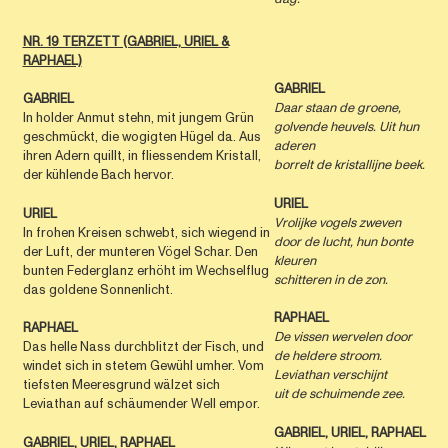
NR. 19 TERZETT (GABRIEL, URIEL &
RAPHAEL)
GABRIEL
GABRIEL
Daar staan de groene,
In holder Anmut stehn, mit jungem Grün
golvende heuvels. Uit hun
geschmückt, die wogigten Hügel da. Aus
aderen
ihren Adern quillt, in fliessendem Kristall,
borrelt de kristallijne beek.
der kühlende Bach hervor.
URIEL
URIEL
Vrolijke vogels zweven
In frohen Kreisen schwebt, sich wiegend in
door de lucht, hun bonte
der Luft, der munteren Vögel Schar. Den
kleuren
bunten Federglanz erhöht im Wechselflug
schitteren in de zon.
das goldene Sonnenlicht.
RAPHAEL
RAPHAEL
De vissen wervelen door
Das helle Nass durchblitzt der Fisch, und
de heldere stroom.
windet sich in stetem Gewühl umher. Vom
Leviathan verschijnt
tiefsten Meeresgrund wälzet sich
uit de schuimende zee.
Leviathan auf schäumender Well empor.
GABRIEL, URIEL, RAPHAEL
GABRIEL, URIEL, RAPHAEL