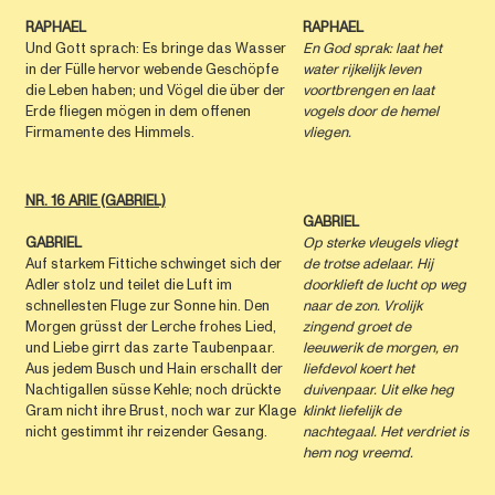
RAPHAEL
RAPHAEL
Und Gott sprach: Es bringe das Wasser
En God sprak: laat het
in der Fülle hervor webende Geschöpfe
water rijkelijk leven
die Leben haben; und Vögel die über der
voortbrengen en laat
Erde fliegen mögen in dem offenen
vogels door de hemel
Firmamente des Himmels.
vliegen.
NR. 16 ARIE (GABRIEL)
GABRIEL
GABRIEL
Op sterke vleugels vliegt
Auf starkem Fittiche schwinget sich der
de trotse adelaar. Hij
Adler stolz und teilet die Luft im
doorklieft de lucht op weg
schnellesten Fluge zur Sonne hin. Den
naar de zon. Vrolijk
Morgen grüsst der Lerche frohes Lied,
zingend groet de
und Liebe girrt das zarte Taubenpaar.
leeuwerik de morgen, en
Aus jedem Busch und Hain erschallt der
liefdevol koert het
Nachtigallen süsse Kehle; noch drückte
duivenpaar. Uit elke heg
Gram nicht ihre Brust, noch war zur Klage
klinkt liefelijk de
nicht gestimmt ihr reizender Gesang.
nachtegaal. Het verdriet is
hem nog vreemd.