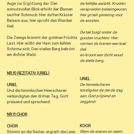
Auge zur Ergötzung dar. Den
de lieflijke aanblik. Kruiden
anmutsvollen Blick erhöht der Blumen
verspreiden balsemgeuren,
sanfter Schmuck. Hier duften Kräuter
hier groeit genezing voor
Balsam aus, hier sproßt den Wunden
de wonden.
Heil.
De tak buigt onder de
Die Zweige krümmt der goldnen Früchte
gouden vruchten. Hier
Last; Hier wölbt der Hain zum kühlen
vormen de bomen een koel
Schirme sich, Den steilen Berg bekrönt
dak
ein dichter Wald
.
en kroont een dicht woud
de steile berg.
NR.10 REZITATIV (URIEL)
URIEL
De hemelscharen
URIEL
kondigden de derde dag
Und die himmlischen Heerscharen
aan, God prijzend en
verkündigten den dritten Tag, Gott
zeggend:
preisend und sprechend:
NR.11 CHOR
KOOR
CHOR
Stem de snaren en neem
Stimmt an die Saiten, ergreift die Leier,