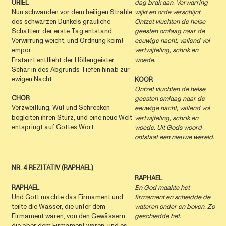
URIEL
dag brak aan. Verwarring
Nun schwanden vor dem heiligen Strahle
wijkt en orde verschijnt.
des schwarzen Dunkels gräuliche
Ontzet vluchten de helse
Schatten: der erste Tag entstand.
geesten omlaag naar de
Verwirrung weicht, und Ordnung keimt
eeuwige nacht, vallend vol
empor.
vertwijfeling, schrik en
Erstarrt entflieht der Höllengeister
woede.
Schar in des Abgrunds Tiefen hinab zur
ewigen Nacht.
KOOR
Ontzet vluchten de helse
CHOR
geesten omlaag naar de
Verzweiflung, Wut und Schrecken
eeuwige nacht, vallend vol
begleiten ihren Sturz, und eine neue Welt
vertwijfeling, schrik en
entspringt auf Gottes Wort.
woede. Uit Gods woord
ontstaat een nieuwe wereld.
NR. 4 REZITATIV (RAPHAEL)
RAPHAEL
RAPHAEL
En God maakte het
Und Gott machte das Firmament und
firmament
en scheidde de
teilte die Wasser, die unter dem
wateren onder en boven.
Zo
Firmament waren, von den Gewässern,
geschiedde het.
die ober dem Firmament waren, und es