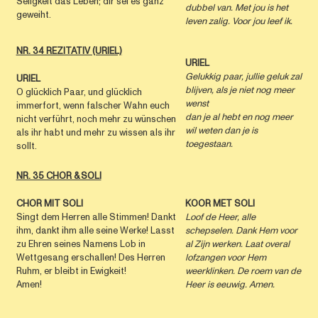
Seligkeit das Leben; dir sei es ganz
dubbel van.
Met jou is het
geweiht.
leven zalig.
Voor jou leef ik.
NR. 34 REZITATIV (URIEL)
URIEL
Gelukkig paar,
jullie geluk zal
URIEL
blijven,
als je niet nog meer
O glücklich Paar, und glücklich
wenst
immerfort, wenn falscher Wahn euch
dan je al hebt en nog meer
nicht verführt, noch mehr zu wünschen
wil weten dan je is
als ihr habt und mehr zu wissen als ihr
toegestaan.
sollt.
NR. 35 CHOR & SOLI
CHOR MIT SOLI
KOOR MET SOLI
Singt dem Herren alle Stimmen! Dankt
Loof de Heer, alle
ihm, dankt ihm alle seine Werke! Lasst
schepselen.
Dank Hem voor
zu Ehren seines Namens Lob in
al Zijn werken.
Laat overal
Wettgesang erschallen! Des Herren
lofzangen voor Hem
Ruhm, er bleibt in Ewigkeit!
weerklinken. De roem van de
Amen!
Heer is eeuwig. Amen.