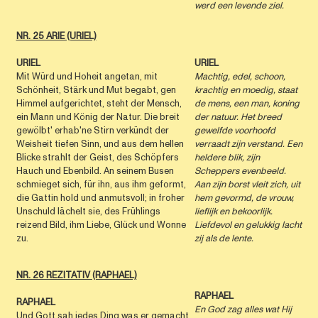
werd een levende ziel.
NR. 25 ARIE (URIEL)
URIEL
URIEL
Mit Würd und Hoheit angetan, mit
Machtig, edel, schoon,
Schönheit, Stärk und Mut begabt, gen
krachtig en moedig, staat
Himmel aufgerichtet, steht der Mensch,
de mens, een man, koning
ein Mann und König der Natur. Die breit
der natuur. Het breed
gewölbt' erhab'ne Stirn verkündt der
gewelfde voorhoofd
Weisheit tiefen Sinn, und aus dem hellen
verraadt zijn verstand. Een
Blicke strahlt der Geist, des Schöpfers
heldere blik, zijn
Hauch und Ebenbild. An seinem Busen
Scheppers evenbeeld.
schmieget sich, für ihn, aus ihm geformt,
Aan zijn borst vleit zich, uit
die Gattin hold und anmutsvoll; in froher
hem gevormd, de vrouw,
Unschuld lächelt sie, des Frühlings
lieflijk en bekoorlijk.
reizend Bild, ihm Liebe, Glück und Wonne
Liefdevol en gelukkig lacht
zu.
zij als de lente.
NR. 26 REZITATIV (RAPHAEL)
RAPHAEL
RAPHAEL
En God zag alles wat Hij
Und Gott sah jedes Ding was er gemacht