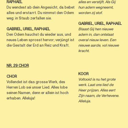
RAPHAEL
alles en verstijft. Als Gij
Du wendest ab dein Angesicht, da bebet
hun adem wegneemt,
alles und erstarrt. Du nimmst den Odem
worden zij stof.
weg: in Staub zerfallen sie.
GABRIEL, URIEL, RAPHAEL
GABRIEL, URIEL, RAPHAEL
Blaast Gij hen nieuwe
Den Odem hauchst du wieder aus, und
adem in, dan ontstaat
neues Leben sprosst hervor; verjüngt ist
overal nieuw leven. Een
die Gestalt der Erd an Reiz und Kraft.
nieuwe aarde, vol nieuwe
kracht.
NR. 29 CHOR
KOOR
CHOR
Voltooid is nu het grote
Vollendet ist das grosse Werk, des
werk. Laat ons lied de
Herren Lob sei unser Lied. Alles lobe
Heer prijzen. Alles eert
seinen Namen, denn er allein ist hoch
Zijn naam, de Verhevene.
erhaben. Alleluja!
Alleluja.