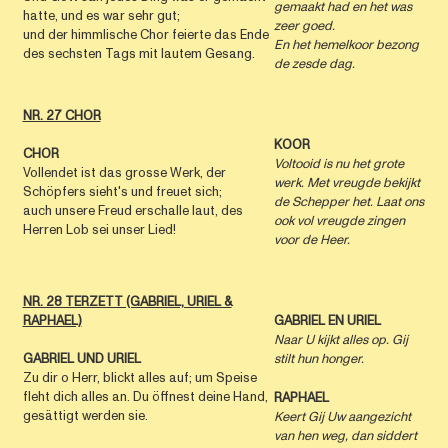
gemaakt had en het was
hatte, und es war sehr gut;
zeer goed.
und der himmlische Chor feierte das Ende
En het hemelkoor bezong
des sechsten Tags mit lautem Gesang.
de zesde dag.
NR. 27 CHOR
KOOR
CHOR
Voltooid is nu het grote
Vollendet ist das grosse Werk, der
werk. Met vreugde bekijkt
Schöpfers sieht's und freuet sich;
de Schepper het. Laat ons
auch unsere Freud erschalle laut, des
ook vol vreugde zingen
Herren Lob sei unser Lied!
voor de Heer.
NR. 28 TERZETT (GABRIEL, URIEL &
RAPHAEL)
GABRIEL EN URIEL
Naar U kijkt alles op. Gij
GABRIEL UND URIEL
stilt hun honger.
Zu dir o Herr, blickt alles auf; um Speise
fleht dich alles an. Du öffnest deine Hand,
RAPHAEL
gesättigt werden sie.
Keert Gij Uw aangezicht
van hen weg, dan siddert