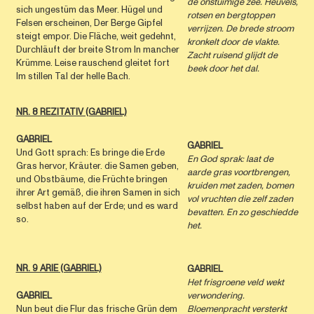
de onstuimige zee. Heuvels,
sich ungestüm das Meer. Hügel und
rotsen en bergtoppen
Felsen erscheinen, Der Berge Gipfel
verrijzen. De brede stroom
steigt empor. Die Fläche, weit gedehnt,
kronkelt door de vlakte.
Durchläuft der breite Strom In mancher
Zacht ruisend glijdt de
Krümme. Leise rauschend gleitet fort
beek door het dal.
Im stillen Tal der helle Bach.
NR. 8 REZITATIV (GABRIEL)
GABRIEL
GABRIEL
Und Gott sprach: Es bringe die Erde
En God sprak: laat de
Gras hervor, Kräuter. die Samen geben,
aarde gras voortbrengen,
und Obstbäume, die Früchte bringen
kruiden met zaden, bomen
ihrer Art gemäß, die ihren Samen in sich
vol vruchten die zelf zaden
selbst haben auf der Erde; und es ward
bevatten. En zo geschiedde
so.
het.
NR. 9 ARIE (GABRIEL)
GABRIEL
Het frisgroene veld wekt
GABRIEL
verwondering.
Nun beut die Flur das frische Grün dem
Bloemenpracht versterkt