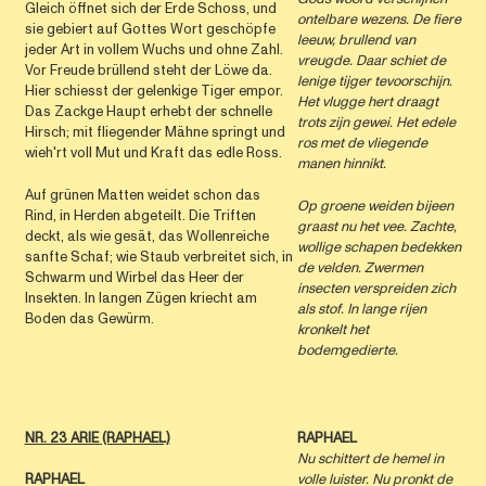
Gleich öffnet sich der Erde Schoss, und
ontelbare wezens. De fiere
sie gebiert auf Gottes Wort geschöpfe
leeuw, brullend van
jeder Art in vollem Wuchs und ohne Zahl.
vreugde. Daar schiet de
Vor Freude brüllend steht der Löwe da.
lenige tijger tevoorschijn.
Hier schiesst der gelenkige Tiger empor.
Het vlugge hert draagt
Das Zackge Haupt erhebt der schnelle
trots zijn gewei. Het edele
Hirsch; mit fliegender Mähne springt und
ros met de vliegende
wieh'rt voll Mut und Kraft das edle Ross.
manen hinnikt.
Auf grünen Matten weidet schon das
Op groene weiden bijeen
Rind, in Herden abgeteilt. Die Triften
graast nu het vee. Zachte,
deckt, als wie gesät, das Wollenreiche
wollige schapen bedekken
sanfte Schaf; wie Staub verbreitet sich, in
de velden. Zwermen
Schwarm und Wirbel das Heer der
insecten verspreiden zich
Insekten. In langen Zügen kriecht am
als stof. In lange rijen
Boden das Gewürm.
kronkelt het
bodemgedierte.
NR. 23 ARIE (RAPHAEL)
RAPHAEL
Nu schittert de hemel in
RAPHAEL
volle luister. Nu pronkt de