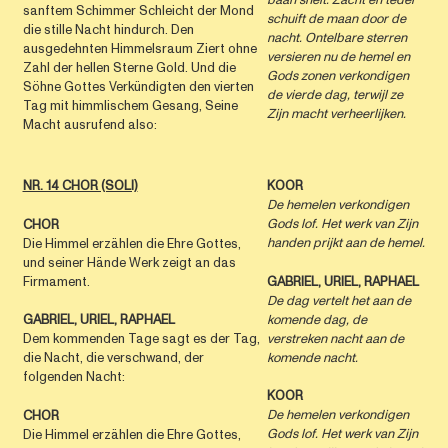
baan snelt. Zacht en teder
sanftem Schimmer Schleicht der Mond
schuift de maan door de
die stille Nacht hindurch. Den
nacht. Ontelbare sterren
ausgedehnten Himmelsraum Ziert ohne
versieren nu de hemel en
Zahl der hellen Sterne Gold. Und die
Gods zonen verkondigen
Söhne Gottes Verkündigten den vierten
de vierde dag, terwijl ze
Tag mit himmlischem Gesang, Seine
Zijn macht verheerlijken.
Macht ausrufend also:
NR. 14 CHOR (SOLI)
KOOR
De hemelen verkondigen
Gods lof. Het werk van Zijn
CHOR
handen prijkt aan de hemel.
Die Himmel erzählen die Ehre Gottes,
und seiner Hände Werk zeigt an das
Firmament.
GABRIEL, URIEL, RAPHAEL
De dag vertelt het aan de
komende dag, de
GABRIEL, URIEL, RAPHAEL
verstreken nacht aan de
Dem kommenden Tage sagt es der Tag,
komende nacht.
die Nacht, die verschwand, der
folgenden Nacht:
KOOR
De hemelen verkondigen
CHOR
Gods lof. Het werk van Zijn
Die Himmel erzählen die Ehre Gottes,