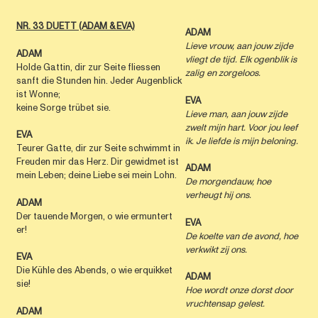
NR. 33 DUETT (ADAM & EVA)
ADAM
Lieve vrouw, aan jouw zijde
ADAM
vliegt de tijd.
Elk ogenblik is
Holde Gattin, dir zur Seite fliessen
zalig en zorgeloos.
sanft die Stunden hin. Jeder Augenblick
ist Wonne;
EVA
keine Sorge trübet sie.
Lieve man, aan jouw zijde
zwelt mijn hart.
Voor jou leef
EVA
ik.
Je liefde is mijn beloning.
Teurer Gatte, dir zur Seite schwimmt in
Freuden mir das Herz. Dir gewidmet ist
ADAM
mein Leben; deine Liebe sei mein Lohn.
De morgendauw,
hoe
verheugt hij ons.
ADAM
Der tauende Morgen, o wie ermuntert
EVA
er!
De koelte van de avond,
hoe
verkwikt zij ons.
EVA
Die Kühle des Abends, o wie erquikket
ADAM
sie!
Hoe wordt onze dorst door
vruchtensap gelest.
ADAM