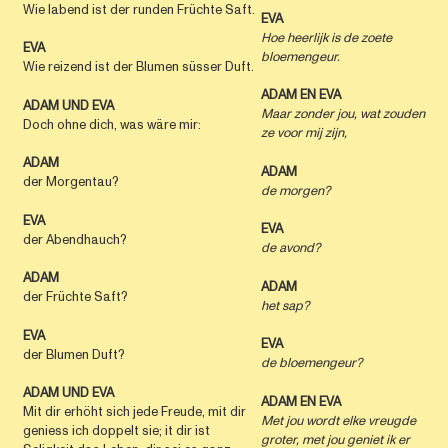
Wie labend ist der runden Früchte Saft.
EVA
Hoe heerlijk is de zoete
EVA
bloemengeur.
Wie reizend ist der Blumen süsser Duft.
ADAM EN EVA
ADAM UND EVA
Maar zonder jou, wat zouden
Doch ohne dich, was wäre mir:
ze voor mij zijn,
ADAM
ADAM
der Morgentau?
de morgen?
EVA
EVA
der Abendhauch?
de avond?
ADAM
ADAM
der Früchte Saft?
het sap?
EVA
EVA
der Blumen Duft?
de bloemengeur?
ADAM UND
EVA
ADAM EN EVA
Mit dir erhöht sich jede Freude, mit dir
Met jou wordt elke vreugde
geniess ich doppelt sie; it dir ist
groter,
met jou geniet ik er