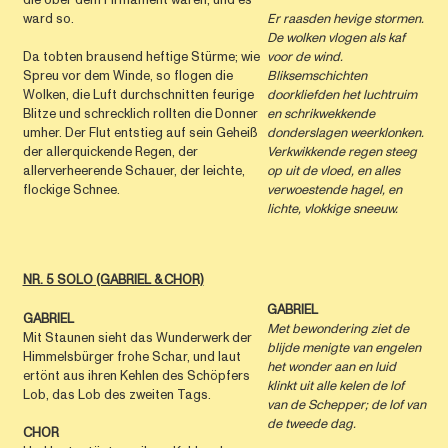
ward so.
Er raasden hevige stormen.
De wolken vlogen als kaf
Da tobten brausend heftige Stürme; wie
voor de wind.
Spreu vor dem Winde, so flogen die
Bliksemschichten
Wolken, die Luft durchschnitten feurige
doorkliefden het luchtruim
Blitze und schrecklich rollten die Donner
en schrikwekkende
umher. Der Flut entstieg auf sein Geheiß
donderslagen weerklonken.
der allerquickende Regen, der
Verkwikkende regen steeg
allerverheerende Schauer, der leichte,
op uit de vloed,
en alles
flockige Schnee.
verwoestende hagel,
en
lichte, vlokkige sneeuw.
NR. 5 SOLO (GABRIEL & CHOR)
GABRIEL
GABRIEL
Met bewondering ziet de
Mit Staunen sieht das Wunderwerk der
blijde menigte van engelen
Himmelsbürger frohe Schar, und laut
het wonder aan en luid
ertönt aus ihren Kehlen des Schöpfers
klinkt uit alle kelen de lof
Lob, das Lob des zweiten Tags.
van de Schepper; de lof van
de tweede dag.
CHOR