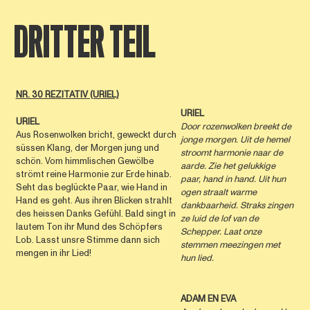
DRITTER TEIL
NR. 30 REZITATIV (URIEL)
URIEL
URIEL
Door rozenwolken breekt
de
Aus Rosenwolken bricht, geweckt durch
jonge morgen.
Uit de hemel
süssen Klang, der Morgen jung und
stroomt
harmonie naar de
schön. Vom himmlischen Gewölbe
aarde.
Zie het gelukkige
strömt reine Harmonie zur Erde hinab.
paar,
hand in hand.
Uit hun
Seht das beglückte Paar, wie Hand in
ogen straalt
warme
Hand es geht. Aus ihren Blicken strahlt
dankbaarheid.
Straks zingen
des heissen Danks Gefühl. Bald singt in
ze luid
de lof van de
lautem Ton ihr Mund des Schöpfers
Schepper.
Laat onze
Lob. Lasst unsre Stimme dann sich
stemmen
meezingen met
mengen in ihr Lied!
hun lied.
ADAM EN EVA