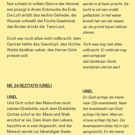
Nun scheint in vollem Glanze der Himmel,
aarde in al haar pracht. De
nun prangt in ihrem Schmucke die Erde.
lucht is vol van vrolijk
Die Luft erfüllt das leichte Gefieder, die
gefladder, in het water
Wasser schwellt der Fische Gewimmel;
krioelt het van de vissen,
den Boden drückt der Tiere Last.
op de grond lopen talloze
dieren.
Doch war noch alles nicht vollbracht: dem
Ganzen fehlte das Geschöpf, das Gottes
Toch was nog niet alles
Werke dankbar sehen, des Herren Güte
volbracht. Er ontbrak nog
preisen soll.
een schepsel
dat dankbaar Gods
wonderen ziet en eert.
NR. 24 REZITATIV (URIEL)
URIEL
URIEL
En God schiep de mens
Und Gott schuf den Menschen nach
naar Zijn evenbeeld. Naar
seinem Ebenbilde, nach dem Ebenbilde
het evenbeeld van God
Gottes schuf er ihn. Mann und Weib
schiep Hij hem. Man en
erschuf er sie. Dem Atem des Lebens
vrouw schiep Hij hen. De
hauchte er in sein Angesicht, und der
levensadem blies Hij in zijn
Mensch wurde zur lebendigen Seele.
aangezicht. En de mens