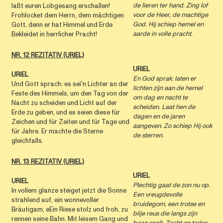
de lieren ter hand. Zing lof
laßt euren Lobgesang erschallen!
voor de Heer, de machtige
Frohlocket dem Herrn, dem mächtigen
God. Hij schiep hemel en
Gott, denn er hat Himmel und Erde
aarde in volle pracht.
Bekleidet in herrlicher Pracht!
NR. 12 REZITATIV (URIEL)
URIEL
URIEL
En God sprak: laten er
Und Gott sprach: es sei'n Lichter an der
lichten zijn aan de hemel
Feste des Himmels, um den Tag von der
om dag en nacht te
Nacht zu scheiden und Licht auf der
scheiden. Laat hen de
Erde zu geben, und es seien diese für
dagen en de jaren
Zeichen und für Zeiten und für Tage und
aangeven. Zo schiep Hij ook
für Jahre. Er machte die Sterne
de sterren.
gleichfalls.
NR. 13 REZITATIV (URIEL)
URIEL
URIEL
Plechtig gaat de zon nu op.
In vollem glanze steiget jetzt die Sonne
Een vreugdevolle
strahlend auf, ein wonnevoller
bruidegom, een trotse en
Bräutigam, eEin Riese stolz und froh, zu
blije reus die langs zijn
rennen seine Bahn. Mit leisem Gang und