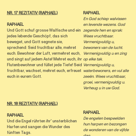
NR. 17 REZITATIV (RAPHAEL)
RAPHAEL
En God schiep walvissen
RAPHAEL
en levende wezens. God
Und Gott schuf grosse Walfische und ein
zegende hen en sprak:
jedes lebende Geschöpf, das sich
Wees vruchtbaar.
beweget, und Gott segnete sie,
Vermenigvuldig u,
sprechend: Seid fruchtbar alle, mehret
bewoners van de lucht.
euch. Bewohner der Luft, vermehret euch,
Vermenigvuldig u en zing
und singt auf jedem Aste! Mehret euch, ihr
op elke tak.
Flutenbewohner und füllet jede Tiefe! Seid
Vermenigvuldig u,
fruchtbar, wachset, mehret euch, erfreuet
waterbewoners, en vul alle
euch in eurem Gott.
zeeën. Wees vruchtbaar,
groei, vermenigvuldig u.
Verheug u in uw God.
NR. 18 REZITATIV (RAPHAEL)
RAPHAEL
RAPHAEL
De engelen bespeelden
Und die Engel rührten ihr' unsterblichen
hun harpen en bezongen
Harfen und sangen die Wunder des
de wonderen van de vijfde
fünften Tags.
dag.