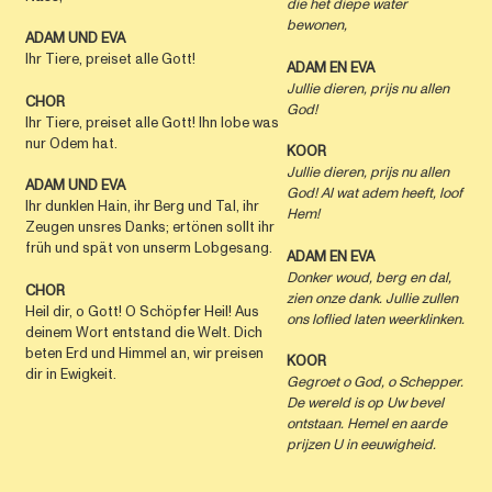
die
het diepe water
bewonen,
ADAM UND EVA
Ihr Tiere, preiset alle Gott!
ADAM EN EVA
Jullie dieren, prijs nu allen
CHOR
God!
Ihr Tiere, preiset alle Gott! Ihn lobe was
nur Odem hat.
KOOR
Jullie dieren, prijs nu allen
ADAM UND EVA
God!
Al wat adem heeft, loof
Ihr dunklen Hain, ihr Berg und Tal, ihr
Hem!
Zeugen unsres Danks; ertönen sollt ihr
früh und spät von unserm Lobgesang.
ADAM EN EVA
Donker woud, berg en dal,
CHOR
zien onze dank.
Jullie zullen
Heil dir, o Gott! O Schöpfer Heil! Aus
ons loflied
laten weerklinken.
deinem Wort entstand die Welt. Dich
beten Erd und Himmel an, wir preisen
KOOR
dir in Ewigkeit.
Gegroet o God, o Schepper.
De wereld is op Uw bevel
ontstaan.
Hemel en aarde
prijzen U
in eeuwigheid.