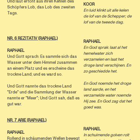
Und laut ertönt aus ihren Kehlen des
KOOR
Schöpfers Lob, das Lob des zweiten
En luid klinkt uit alle kelen
Tags.
de lof van de Schepper; de
lof van de tweede dag.
NR. 6 REZITATIV (RAPHAEL)
RAPHAEL
En God sprak: laat al het
RAPHAEL
hemelwater zich
Und Gott sprach: Es sammle sich das
verzamelen en laat het
Wasser unter dem Himmel zusammen
droge land verschijnen. En
an einem Platz und es erscheine das
zo geschiedde het.
trockne Land; und es ward so.
En God noemde het droge
Und Gott nannte das trockne Land
land aarde, en het
"Erde" und die Sammlung der Wasser
verzamelde water noemde
nannte er "Meer"; Und Gott sah, daß es
Hij zee. En God zag dat het
gut war.
goed was.
NR. 7 ARIE (RAPHAEL)
RAPHAEL
RAPHAEL
In schuimende golven rolt
Rollend in schäumenden Wellen bewegt