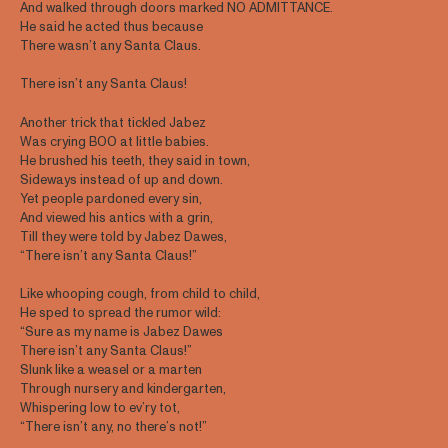
And walked through doors marked NO ADMITTANCE.
He said he acted thus because
There wasn’t any Santa Claus.
There isn’t any Santa Claus!
Another trick that tickled Jabez
Was crying BOO at little babies.
He brushed his teeth, they said in town,
Sideways instead of up and down.
Yet people pardoned every sin,
And viewed his antics with a grin,
Till they were told by Jabez Dawes,
“There isn’t any Santa Claus!”
Like whooping cough, from child to child,
He sped to spread the rumor wild:
“Sure as my name is Jabez Dawes
There isn’t any Santa Claus!”
Slunk like a weasel or a marten
Through nursery and kindergarten,
Whispering low to ev’ry tot,
“There isn’t any, no there’s not!”