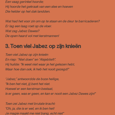
Een vaag gerinkel hoorde;
Hij hoorde het gekraak van een slee en hoeven
Die helder op het dak landden.
Wat had het voor zin om op te staan en de deur te barricaderen?
Er lag een laag roet op de vloer.
Wat zag Jabez Dawes?
De open haard vol met kerstmannen!
3. Toen viel Jabez op zijn knieën
Toen viel Jabez op zijn knieën
En riep: “Niet doen” en “Alsjeblieft”.
Hij huilde: "Ik weet niet waar je het gelezen hebt,
Maar hoe dan ook, ik heb het nooit gezegd!"
“Jabez,” antwoordde de boze heilige,
"Ik ben het niet, jij bent het niet.
Hoewel er een kerstman bestaat,
Is er geen, was er geen, en kan er nooit een Jabez Dawes zijn!"
Toen zei Jabez met brutale kracht:
"Oh, ja, die is er wel, en ik ben het!
Je magie maakt me niet bang, echt niet"