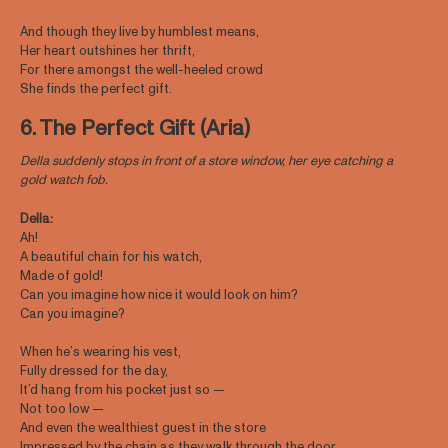
And though they live by humblest means,
Her heart outshines her thrift,
For there amongst the well-heeled crowd
She finds the perfect gift.
6. The Perfect Gift (Aria)
Della suddenly stops in front of a store window, her eye catching a
gold watch fob.
Della:
Ah!
A beautiful chain for his watch,
Made of gold!
Can you imagine how nice it would look on him?
Can you imagine?
When he’s wearing his vest,
Fully dressed for the day,
It’d hang from his pocket just so —
Not too low —
And even the wealthiest guest in the store
Impressed by the chain as they walk through the door