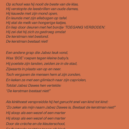
Op school was hij nooit de beste van de klas,
Hij verstopte de leesbrillen van oude dames,
Hij kauwde met zijn mond open,
En leunde met zijn ellebogen op tafel.
Hij stal de melk van hongerige katjes,
En liep door deuren met het bordje ‘TOEGANG VERBODEN’.
Hij zei dat hij zich zo gedroeg omdat
De kerstman niet bestond.
De kerstman bestaat niet!
Een andere grap die Jabez leuk vond,
Was ‘BOE’ roepen tegen kleine baby's.
Hij poetste zijn tanden, zeiden ze in de stad,
Zijwaarts in plaats van op en neer.
Toch vergaven de mensen hem al zijn zonden,
En keken ze met een glimlach naar zijn capriolen,
Totdat Jabez Dawes hen vertelde:
“De kerstman bestaat niet!”
Als kinkhoest verspreidde hij het gerucht snel van kind tot kind:
"Zo zeker als mijn naam Jabez Dawes is, Bestaat de kerstman niet!"
Hij sloop als een wezel of een marter
Hij sloop als een wezel of een marter
Door de crèche en de kleuterschool,