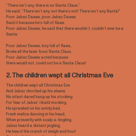
“There isn’t any, there is no Santa Claus.”
He said, “There isn’t any, not there’s not! There isn’t any Santa!”
Poor Jabez Dawes, poor Jabez Dawes
Said it because he’s full of flaws.
Poor Jabez Dawes, he said that there wouldn’t, couldn’t ever be a
Santa.
Poor Jabez Dawes, boy full of flaws,
Broke all the laws ‘bout Santa Claus.
Poor Jabez Dawes acted because
there would not, could not be a Santa Claus!
2. The children wept all Christmas Eve
The children wept all Christmas Eve
And Jabez chortled up his sleeve.
No infant dared hang up his stocking
For fear of Jabez’ ribald mocking.
He sprawled on his untidy bed,
Fresh malice dancing in his head,
When presently with scalp a-tingling,
Jabez heard a distant jingling;
He heard the crunch of sleigh and hoof