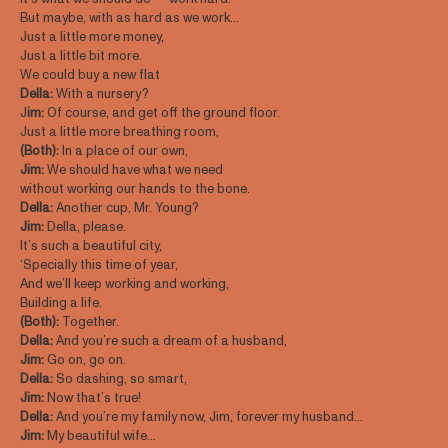
But maybe, with as hard as we work…
Just a little more money,
Just a little bit more.
We could buy a new flat
Della:
With a nursery?
J
im:
Of course, and get off the ground floor.
Just a little more breathing room,
(Both):
In a place of our own,
Jim:
We should have what we need
without working our hands to the bone.
Della:
Another cup, Mr. Young?
Jim:
Della, please.
It’s such a beautiful city,
‘Specially this time of year,
And we’ll keep working and working,
Building a life.
(Both):
Together.
Della:
And you’re such a dream of a husband,
Jim:
Go on, go on.
Della:
So dashing, so smart,
Jim:
Now that’s true!
Della:
And you’re my family now, Jim, forever my husband…
Jim:
My beautiful wife…