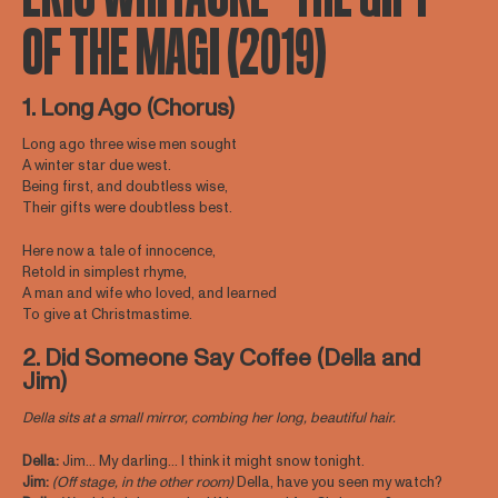
OF THE MAGI (2019)
1. Long Ago (Chorus)
Long ago three wise men sought
A winter star due west.
Being first, and doubtless wise,
Their gifts were doubtless best.
Here now a tale of innocence,
Retold in simplest rhyme,
A man and wife who loved, and learned
To give at Christmastime.
2. Did Someone Say Coffee (Della and
Jim)
Della sits at a small mirror, combing her long, beautiful hair.
Della:
Jim… My darling… I think it might snow tonight.
Jim:
(Off stage, in the other room)
Della, have you seen my watch?