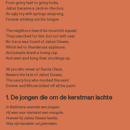
From grimy feet to grimy locks,
Jabez became a Jack-in-the-box,
An ugly toy with springs unsprung,
Forever sticking out his tongue.
The neighbors heard his mournful squeal;
They searched for him, but not with zeal.
No trace was found of Jabez Dawes,
Which led to thunderous applause,
And people drank a loving cup
And went and hung their stockings up.
All you who sneer at Santa Claus,
Beware the fate of Jabez Dawes,
The saucy boy who mocked the saint.
Donner and Blitzen licked off all his paint.
1. De jongen die om de kerstman lachte
In Baltimore woonde een jongen,
Hij was voor niemand een vreugde.
Hoewel hij Jabez Dawes heette,
Was zijn karakter vol gebreken.