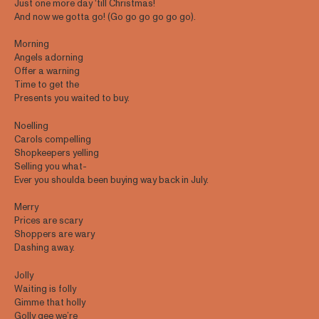
Just one more day ‘till Christmas!
And now we gotta go! (Go go go go go go).
Morning
Angels adorning
Offer a warning
Time to get the
Presents you waited to buy.
Noelling
Carols compelling
Shopkeepers yelling
Selling you what-
Ever you shoulda been buying way back in July.
Merry
Prices are scary
Shoppers are wary
Dashing away.
Jolly
Waiting is folly
Gimme that holly
Golly gee we’re