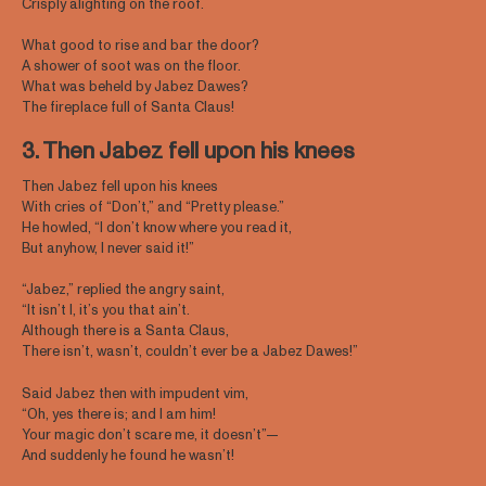
Crisply alighting on the roof.
What good to rise and bar the door?
A shower of soot was on the floor.
What was beheld by Jabez Dawes?
The fireplace full of Santa Claus!
3. Then Jabez fell upon his knees
Then Jabez fell upon his knees
With cries of “Don’t,” and “Pretty please.”
He howled, “I don’t know where you read it,
But anyhow, I never said it!”
“Jabez,” replied the angry saint,
“It isn’t I, it’s you that ain’t.
Although there is a Santa Claus,
There isn’t, wasn’t, couldn’t ever be a Jabez Dawes!”
Said Jabez then with impudent vim,
“Oh, yes there is; and I am him!
Your magic don’t scare me, it doesn’t”—
And suddenly he found he wasn’t!