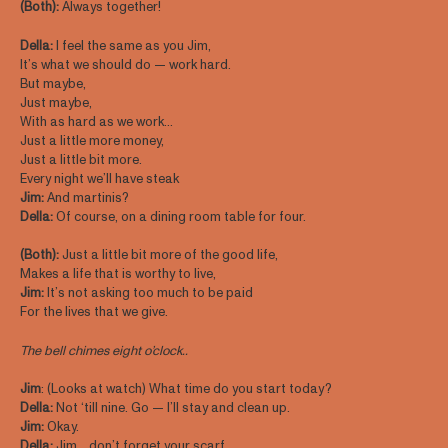
(Both):
Always together!
Della:
I feel the same as you Jim,
It’s what we should do — work hard.
But maybe,
Just maybe,
With as hard as we work…
Just a little more money,
Just a little bit more.
Every night we’ll have steak
Jim:
And martinis?
Della:
Of course, on a dining room table for four.
(Both):
Just a little bit more of the good life,
Makes a life that is worthy to live,
Jim:
It’s not asking too much to be paid
For the lives that we give.
The bell chimes eight o’clock..
Jim
: (Looks at watch) What time do you start today?
Della:
Not ‘till nine. Go — I’ll stay and clean up.
Jim:
Okay.
Della:
Jim… don’t forget your scarf.