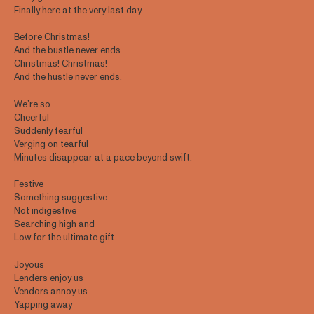
Finally here at the very last day.
Before Christmas!
And the bustle never ends.
Christmas! Christmas!
And the hustle never ends.
We’re so
Cheerful
Suddenly fearful
Verging on tearful
Minutes disappear at a pace beyond swift.
Festive
Something suggestive
Not indigestive
Searching high and
Low for the ultimate gift.
Joyous
Lenders enjoy us
Vendors annoy us
Yapping away