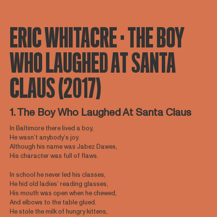
ERIC WHITACRE · THE BOY
WHO LAUGHED AT SANTA
CLAUS (2017)
1. The Boy Who Laughed At Santa Claus
In Baltimore there lived a boy,
He wasn’t anybody’s joy.
Although his name was Jabez Dawes,
His character was full of flaws.
In school he never led his classes,
He hid old ladies’ reading glasses,
His mouth was open when he chewed,
And elbows to the table glued.
He stole the milk of hungry kittens,