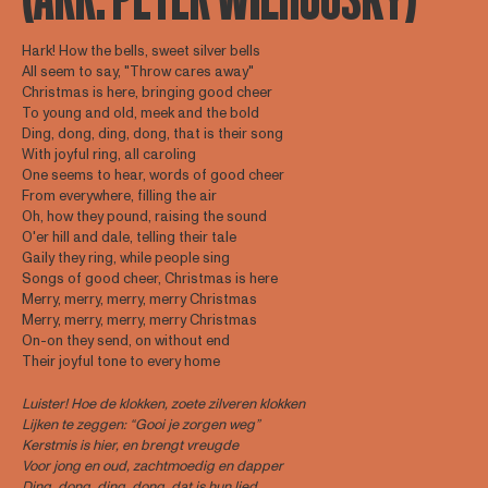
Hark! How the bells, sweet silver bells
All seem to say, "Throw cares away"
Christmas is here, bringing good cheer
To young and old, meek and the bold
Ding, dong, ding, dong, that is their song
With joyful ring, all caroling
One seems to hear, words of good cheer
From everywhere, filling the air
Oh, how they pound, raising the sound
O'er hill and dale, telling their tale
Gaily they ring, while people sing
Songs of good cheer, Christmas is here
Merry, merry, merry, merry Christmas
Merry, merry, merry, merry Christmas
On-on they send, on without end
Their joyful tone to every home
Luister! Hoe de klokken, zoete zilveren klokken
Lijken te zeggen: “Gooi je zorgen weg”
Kerstmis is hier, en brengt vreugde
Voor jong en oud, zachtmoedig en dapper
Ding, dong, ding, dong, dat is hun lied