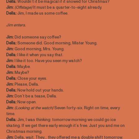
Della:
Wouldn’t it be magical if it snowed for Christmas?
Jim:
(Offstage)
It must be a quarter-to-eight already.
Della:
Jim, I made us some coffee.
Jim enters.
Jim:
Did someone say coffee?
Della:
Someone did. Good morning, Mister Young.
Jim:
Good morning, Mrs. Young.
Della:
I like it when you say that.
Jim:
I like it too. Have you seen my watch?
Della:
Maybe.
Jim:
Maybe?
Della:
Close your eyes.
Jim:
Please, Della.
Della:
Now hold out your hands.
Jim:
Don’t be a tease, Della.
Della:
Now open.
Jim:
(Looking at the watch)
Seven forty-six. Right on time, every
time.
Della:
Jim, I was thinking: tomorrow morning we could go ice
skating. If we get there early enough it’s free. Just you and me on
Christmas morning.
Jim:
Della, wait. They… they offered me a double shift tomorrow.