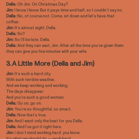
Della:
Oh Jim. On Christmas Day?
Jim:
I know, I know. But it pays time and half, so I couldn’t say no.
Della:
No, of course not. Come, sit down and let’s have that
coffee.
Jim:
It’s almost eight, Della.
Della:
So?
Jim:
So I’ll be late, Della.
Della:
And they can wait, Jim. After all the time you’ve given them
they can give you five minutes with your wife.
3. A Little More (Della and Jim)
Jim:
It’s such a hard city,
With such terrible weather,
And we keep working and working,
The days disappear.
And you’re such a good woman,
Della:
Go on, go on.
Jim:
You’re so thoughtful, so smart,
Della:
Now that’s true.
Jim:
And I want only the best for you Della.
Della:
And I’ve got it right here.
Jim:
I don’t mind working hard, you know.
It’s what we should do — work hard.