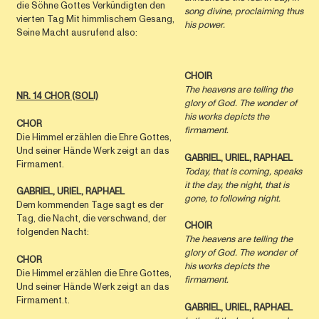
die Söhne Gottes Verkündigten den
song divine, proclaiming thus
vierten Tag Mit himmlischem Gesang,
his power.
Seine Macht ausrufend also:
CHOIR
The heavens are telling the
NR. 14 CHOR (SOLI)
glory of God. The wonder of
his works depicts the
CHOR
ﬁrmament.
Die Himmel erzählen die Ehre Gottes,
Und seiner Hände Werk zeigt an das
GABRIEL, URIEL, RAPHAEL
Firmament.
Today, that is coming, speaks
it the day, the night, that is
GABRIEL, URIEL, RAPHAEL
gone, to following night.
Dem kommenden Tage sagt es der
Tag, die Nacht, die verschwand, der
CHOIR
folgenden Nacht:
The heavens are telling the
glory of God. The wonder of
CHOR
his works depicts the
Die Himmel erzählen die Ehre Gottes,
ﬁrmament.
Und seiner Hände Werk zeigt an das
Firmament.t.
GABRIEL, URIEL, RAPHAEL