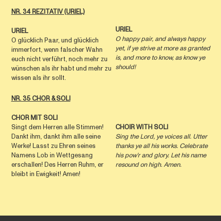
NR. 34 REZITATIV (URIEL)
URIEL
URIEL
O happy pair, and always happy
O glücklich Paar, und glücklich
yet, if ye strive at more as granted
immerfort, wenn falscher Wahn
is, and more to know, as know ye
euch nicht verführt, noch mehr zu
should!
wünschen als ihr habt und mehr zu
wissen als ihr sollt.
NR. 35 CHOR & SOLI
CHOR MIT SOLI
Singt dem Herren alle Stimmen!
CHOIR WITH SOLI
Dankt ihm, dankt ihm alle seine
Sing the Lord, ye voices all. Utter
Werke! Lasst zu Ehren seines
thanks ye all his works. Celebrate
Namens Lob in Wettgesang
his pow’r and glory. Let his name
erschallen! Des Herren Ruhm, er
resound on high. Amen.
bleibt in Ewigkeit! Amen!