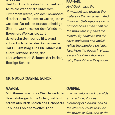
RAPHAEL
Und Gott machte das Firmament und
And God made the
teilte die Wasser, die unter dem
ﬁrmament and divided the
Firmament waren, von den Gewässern,
waters of the ﬁrmament. And
die ober dem Firmament waren, und es
it was so. Outrageous storms
ward so. Da tobten brausend heftige
now dreadful arose chaff by
Stürme; wie Spreu vor dem Winde, so
the winds are impelled the
flogen die Wolken, die Luft
clouds. By heaven’s ﬁre the
durchschnitten feurige Blitze und
sky is enﬂamed and awfull
schrecklich rollten die Donner umher.
rolled the thunders on high.
Der Flut entstieg auf sein Geheiß der
Now from the ﬂoods in steam
allerquickende Regen, der
ascend reviving showers of
allerverheerende Schauer, der leichte,
rain, the light and ﬂaky snow.
flockige Schnee.
NR. 5 SOLO (GABRIEL & CHOR)
GABRIEL
GABRIEL
Mit Staunen sieht das Wunderwerk der
The marvelous work beholds
Himmelsbürger frohe Schar, und laut
amazed the glorious
ertönt aus ihren Kehlen des Schöpfers
hierarchy of Heaven; and to
Lob, das Lob des zweiten Tags.
the ethereal vaults resound
the praise of God, and of the