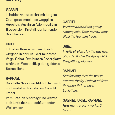
RAPHAEL)
GABRIEL
In holder Anmut stehn, mit jungem
Grün geschmückt,die wogigten
GABRIEL
Hügel da. Aus ihren Adern quillt, in
Verdure adorn’d the gently
fliessendem Kristall, der kühlende
sloping hills. Their narrow veins
Bach hervor.
distil the fountain fresh.
URIEL
URIEL
In frohen Kreisen schwebt, sich
In lofty circles play the gay host
wiegend in der Luft, der munteren
of birds. And in the ﬂying whirl
Vögel Schar. Den bunten Federglanz
the glitt’ring plumes.
erhöht im Wechselflug das goldene
Sonnenlicht.
RAPHAEL
See ﬂashing thro’ the wet in
RAPHAEL
swarms the fry. Upheaved from
Das helle Nass durchblitzt der Fisch,
the deep th’ immense
und windet sich in stetem Gewühl
Leviathan.
umher.
Vom tiefsten Meeresgrund wälzet
GABRIEL, URIEL, RAPHAEL
sich Leviathan auf schäumender
How many are thy works, O
Well empor.
God?