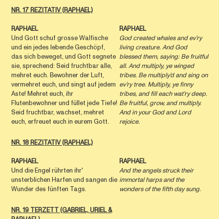
NR. 17 REZITATIV (RAPHAEL)
RAPHAEL
RAPHAEL
Und Gott schuf grosse Walfische
God created whales and ev’ry
und ein jedes lebende Geschöpf,
living creature. And God
das sich beweget, und Gott segnete
blessed them, saying: Be fruitful
sie, sprechend: Seid fruchtbar alle,
all. And multiply, ye winged
mehret euch. Bewohner der Luft,
tribes. Be multiply’d and sing on
vermehret euch, und singt auf jedem
ev’ry tree. Multiply, ye ﬁnny
Aste! Mehret euch, ihr
tribes, and ﬁll each wat'ry deep.
Flutenbewohner und füllet jede Tiefe!
Be fruitful, grow, and multiply.
Seid fruchtbar, wachset, mehret
And in your God and Lord
euch, erfreuet euch in eurem Gott.
rejoice.
NR. 18 REZITATIV (RAPHAEL)
RAPHAEL
RAPHAEL
Und die Engel rührten ihr'
And the angels struck their
unsterblichen Harfen und sangen die
immortal harps and the
Wunder des fünften Tags.
wonders of the ﬁfth day sung.
NR. 19 TERZETT (GABRIEL, URIEL &