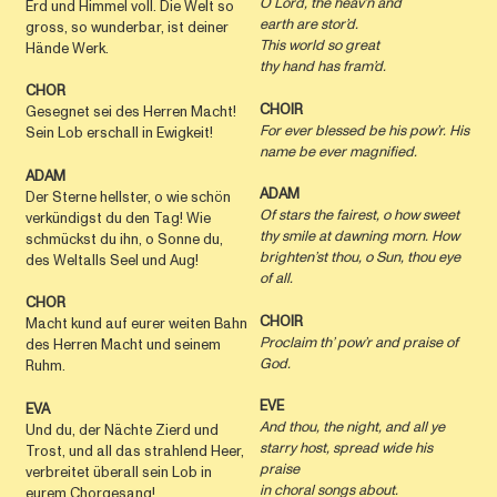
O Lord, the heav’n and
Erd und Himmel voll. Die Welt so
earth are stor’d.
gross, so wunderbar, ist deiner
This world so great
Hände Werk.
thy hand has fram’d.
CHOR
CHOIR
Gesegnet sei des Herren Macht!
For ever blessed be his pow’r. His
Sein Lob erschall in Ewigkeit!
name be ever magniﬁed.
ADAM
ADAM
Der Sterne hellster, o wie schön
Of stars the fairest, o how sweet
verkündigst du den Tag! Wie
thy smile at dawning morn. How
schmückst du ihn, o Sonne du,
brighten’st thou, o Sun, thou eye
des Weltalls Seel und Aug!
of all.
CHOR
CHOIR
Macht kund auf eurer weiten Bahn
Proclaim th’ pow’r and praise of
des Herren Macht und seinem
God.
Ruhm.
EVE
EVA
And thou, the night, and all ye
Und du, der Nächte Zierd und
starry host, spread wide his
Trost, und all das strahlend Heer,
praise
verbreitet überall sein Lob in
in choral songs about.
eurem Chorgesang!