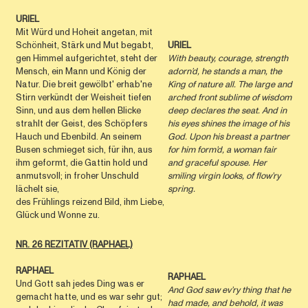
URIEL
Mit Würd und Hoheit angetan, mit
Schönheit, Stärk und Mut begabt,
URIEL
gen Himmel aufgerichtet, steht der
With beauty, courage, strength
Mensch, ein Mann und König der
adorn’d, he stands a man, the
Natur. Die breit gewölbt' erhab'ne
King of nature all. The large and
Stirn verkündt der Weisheit tiefen
arched front sublime of wisdom
Sinn, und aus dem hellen Blicke
deep declares the seat. And in
strahlt der Geist, des Schöpfers
his eyes shines the image of his
Hauch und Ebenbild. An seinem
God. Upon his breast a partner
Busen schmieget sich, für ihn, aus
for him form’d, a woman fair
ihm geformt, die Gattin hold und
and graceful spouse. Her
anmutsvoll; in froher Unschuld
smiling virgin looks, of ﬂow’ry
lächelt sie,
spring.
des Frühlings reizend Bild, ihm Liebe,
Glück und Wonne zu.
NR. 26 REZITATIV (RAPHAEL)
RAPHAEL
RAPHAEL
Und Gott sah jedes Ding was er
And God saw ev’ry thing that he
gemacht hatte, und es war sehr gut;
had made, and behold, it was