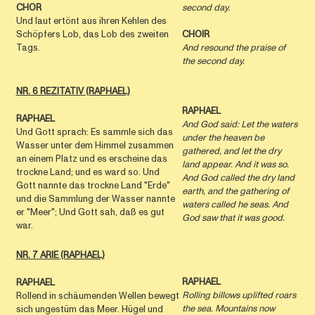
second day.
CHOR
Und laut ertönt aus ihren Kehlen des
Schöpfers Lob, das Lob des zweiten
CHOIR
Tags.
And resound the praise of
the second day.
NR. 6 REZITATIV (RAPHAEL)
RAPHAEL
RAPHAEL
And God said: Let the waters
Und Gott sprach: Es sammle sich das
under the heaven be
Wasser unter dem Himmel zusammen
gathered, and let the dry
an einem Platz und es erscheine das
land appear. And it was so.
trockne Land; und es ward so. Und
And God called the dry land
Gott nannte das trockne Land "Erde"
earth, and the gathering of
und die Sammlung der Wasser nannte
waters called he seas. And
er "Meer"; Und Gott sah, daß es gut
God saw that it was good.
war.
NR. 7 ARIE (RAPHAEL)
RAPHAEL
RAPHAEL
Rolling billows uplifted roars
Rollend in schäumenden Wellen bewegt
the sea. Mountains now
sich ungestüm das Meer. Hügel und