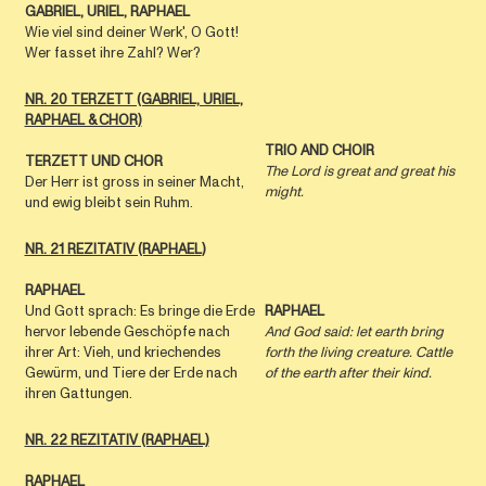
GABRIEL, URIEL, RAPHAEL
Wie viel sind deiner Werk', O Gott!
Wer fasset ihre Zahl? Wer?
NR. 20 TERZETT (GABRIEL, URIEL,
RAPHAEL & CHOR)
TRIO AND CHOIR
TERZETT UND CHOR
The Lord is great and great his
Der Herr ist gross in seiner Macht,
might.
und ewig bleibt sein Ruhm.
NR. 21 REZITATIV (RAPHAEL
)
RAPHAEL
Und Gott sprach: Es bringe die Erde
RAPHAEL
hervor lebende Geschöpfe nach
And God said: let earth bring
ihrer Art: Vieh, und kriechendes
forth the living creature. Cattle
Gewürm, und Tiere der Erde nach
of the earth after their kind.
ihren Gattungen.
NR. 22 REZITATIV (RAPHAEL)
RAPHAEL