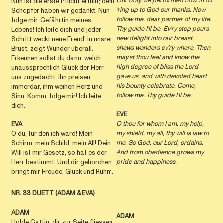
Our duty we performed now. In off
Nun ist die erste Pflicht erfüllt; dem
’ring up to God our thanks. Now
Schöpfer haben wir gedankt. Nun
follow me, dear partner of my life.
folge mir, Gefährtin meines
Thy guide I’ll be. Ev’ry step pours
Lebens! Ich leite dich und jeder
new delight into our breast,
Schritt weckt neue Freud' in unsrer
shews wonders ev’ry where. Then
Brust; zeigt Wunder überall.
may’st thou feel and know the
Erkennen sollst du dann, welch
high degree of bliss the Lord
unaussprechlich Glück der Herr
gave us, and with devoted heart
uns zugedacht, ihn preisen
his bounty celebrate. Come,
immerdar, ihm weihen Herz und
follow me. Thy guide I’ll be.
Sinn. Komm, folge mir! Ich leite
dich.
EVE
O thou for whom I am, my help,
EVA
my shield, my all, thy will is law to
O du, für den ich ward! Mein
me. So God, our Lord, ordains.
Schirm, mein Schild, mein All! Dein
And from obedience grows my
Will ist mir Gesetz, so hat es der
pride and happiness.
Herr bestimmt. Und dir gehorchen
bringt mir Freude, Glück und Ruhm.
NR. 33 DUETT (ADAM & EVA)
ADAM
ADAM
Holde Gattin, dir zur Seite fliessen