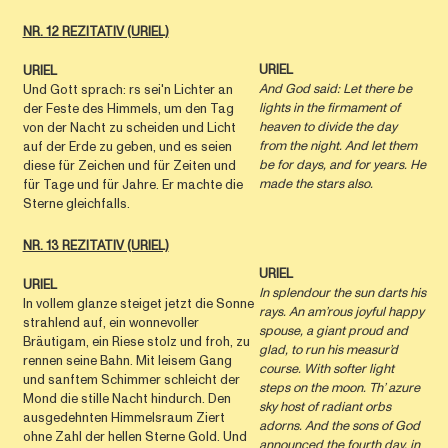
NR. 12 REZITATIV (URIEL)
URIEL
URIEL
And God said: Let there be
Und Gott sprach: rs sei'n Lichter an
lights in the ﬁrmament of
der Feste des Himmels, um den Tag
heaven to divide the day
von der Nacht zu scheiden und Licht
from the night. And let them
auf der Erde zu geben, und es seien
be for days, and for years. He
diese für Zeichen und für Zeiten und
made the stars also.
für Tage und für Jahre. Er machte die
Sterne gleichfalls.
NR. 13 REZITATIV (URIEL)
URIEL
URIEL
In splendour the sun darts his
In vollem glanze steiget jetzt die Sonne
rays.
An am’rous joyful happy
strahlend auf, ein wonnevoller
spouse,
a giant proud and
Bräutigam, ein Riese stolz und froh, zu
glad,
to run his measur’d
rennen seine Bahn. Mit leisem Gang
course.
With softer light
und sanftem Schimmer schleicht der
steps on the moon. Th’ azure
Mond die stille Nacht hindurch. Den
sky host of radiant orbs
ausgedehnten Himmelsraum Ziert
adorns. And the sons of God
ohne Zahl der hellen Sterne Gold. Und
announced the fourth day, in