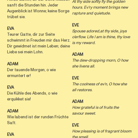
At thy side softly fly the golden
sanft die Stunden hin. Jeder
hours. Ev’ry moment brings new
Augenblick ist Wonne; keine Sorge
rapture and quietude.
trübet sie.
EVE
EVA
Spouse adored,at thy side, joys
Teurer Gatte, dir zur Seite
o’erflow. Life I am is thine, thy love
schwimmt in Freuden mir das Herz.
is my reward.
Dir gewidmet ist mein Leben; deine
Liebe sei mein Lohn.
ADAM
The dew-dropping morn, O how
ADAM
she livens all.
Der tauende Morgen, o wie
ermuntert er!
EVE
The coolness of ev’n, O how she
EVA
all restores.
Die Kühle des Abends, o wie
erquikket sie!
ADAM
How grateful is of fruits the
ADAM
savour sweet.
Wie labend ist der runden Früchte
Saft.
EVE
How pleasing is of fragrant bloom
EVA
the smell.