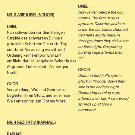
URIEL
Now vanish before the holy
NR. 3 ARIE (URIEL & CHOIR)
beams. The first of days
appears. Disorder yields to
URIEL
order the fair place. Daunted
Nun schwanden vor dem heiligen
fled hell’s spirits black in
Strahle des schwarzen Dunkels
throngs, down they sink in the
gräuliche Schatten: Der erste Tag
endless night. Despairing
entstand. Verwirrung weicht, und
cursing rage attends their
Ordnung keimt empor. Erstarrt
fall.
entflieht der Höllengeister Schar In des
Abgrunds Tiefen hinab Zur ewigen
CHOIR
Nacht.
Daunted fled hell’s spirits
black in throngs, down they
CHOR
sink in the endless night.
Verzweiflung, Wut und Schrecken
Despairing cursing rage
begleiten ihren Sturz, und eine neue
attends their fall. A new world
Welt entspringt auf Gottes Wort.
springs up at God’s
command.
NR. 4 REZITATIV (RAPHAEL)
RAPHAEL