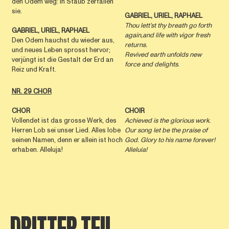
den Odem weg: in Staub zerfallen
sie.
GABRIEL, URIEL, RAPHAEL
Thou lett’st thy breath go forth
GABRIEL, URIEL, RAPHAEL
again,and life with vigor fresh
Den Odem hauchst du wieder aus,
returns.
und neues Leben sprosst hervor;
Revived earth unfolds new
verjüngt ist die Gestalt der Erd an
force and delights.
Reiz und Kraft.
NR. 29 CHOR
CHOR
CHOIR
Vollendet ist das grosse Werk, des
Achieved is the glorious work.
Herren Lob sei unser Lied. Alles lobe
Our song let be the praise of
seinen Namen, denn er allein ist hoch
God. Glory to his name forever!
erhaben. Alleluja!
Alleluia!