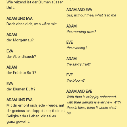
Wie reizend ist der Blumen süsser
Duft.
ADAM AND EVA
But, without thee, what is to me
ADAM UND EVA
Doch ohne dich, was wäre mir:
ADAM
the morning dew?
ADAM
der Morgentau?
EVE
the evening?
EVA
der Abendhauch?
ADAM
the sav’ry fruit?
ADAM
der Früchte Saft?
EVE
the bloom?
EVA
der Blumen Duft?
ADAM
AND
EVE
With thee is ev’ry joy enhanced,
ADAM UND
EVA
with thee delight is ever new. With
Mit dir erhöht sich jede Freude, mit
thee is bliss, thine it whole shall
dir geniess ich doppelt sie; it dir ist
be..
Seligkeit das Leben; dir sei es
ganz geweiht.