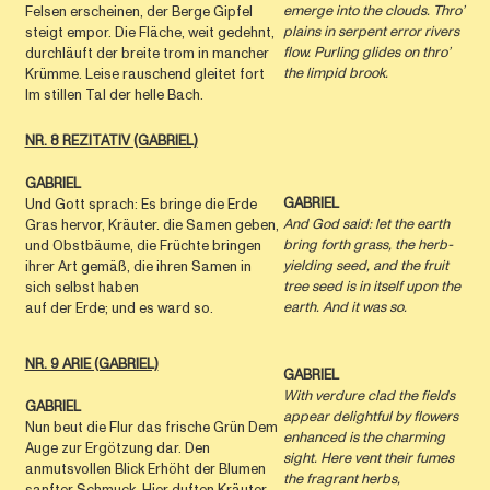
emerge into the clouds. Thro’
Felsen erscheinen, der Berge Gipfel
plains in serpent error rivers
steigt empor. Die Fläche, weit gedehnt,
ﬂow. Purling glides on thro’
durchläuft der breite trom in mancher
the limpid brook.
Krümme. Leise rauschend gleitet fort
Im stillen Tal der helle Bach.
NR. 8 REZITATIV (GABRIEL)
GABRIEL
GABRIEL
Und Gott sprach: Es bringe die Erde
And God said: let the earth
Gras hervor, Kräuter. die Samen geben,
bring forth grass, the herb-
und Obstbäume, die Früchte bringen
yielding seed, and the fruit
ihrer Art gemäß, die ihren Samen in
tree seed is in itself upon the
sich selbst haben
earth. And it was so.
auf der Erde; und es ward so.
NR. 9 ARIE (GABRIEL)
GABRIEL
With verdure clad the ﬁelds
GABRIEL
appear delightful by ﬂowers
Nun beut die Flur das frische Grün Dem
enhanced is the charming
Auge zur Ergötzung dar. Den
sight. Here vent their fumes
anmutsvollen Blick Erhöht der Blumen
the fragrant herbs,
sanfter Schmuck. Hier duften Kräuter