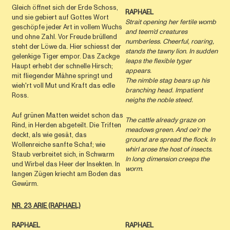
Gleich öffnet sich der Erde Schoss,
RAPHAEL
und sie gebiert auf Gottes Wort
Strait opening her fertile womb
geschöpfe jeder Art in vollem Wuchs
and teem’d creatures
und ohne Zahl. Vor Freude brüllend
numberless. Cheerful, roaring,
steht der Löwe da. Hier schiesst der
stands the tawny lion. In sudden
gelenkige Tiger empor. Das Zackge
leaps the ﬂexible tyger
Haupt erhebt der schnelle Hirsch;
appears.
mit fliegender Mähne springt und
The nimble stag bears up his
wieh'rt voll Mut und Kraft das edle
branching head. Impatient
Ross.
neighs the noble steed.
Auf grünen Matten weidet schon das
The cattle already graze on
Rind, in Herden abgeteilt. Die Triften
meadows green. And oe’r the
deckt, als wie gesät, das
ground are spread the ﬂock. In
Wollenreiche sanfte Schaf; wie
whirl arose the host of insects.
Staub verbreitet sich, in Schwarm
In long dimension creeps the
und Wirbel das Heer der Insekten. In
worm.
langen Zügen kriecht am Boden das
Gewürm.
NR. 23 ARIE (RAPHAEL)
RAPHAEL
RAPHAEL