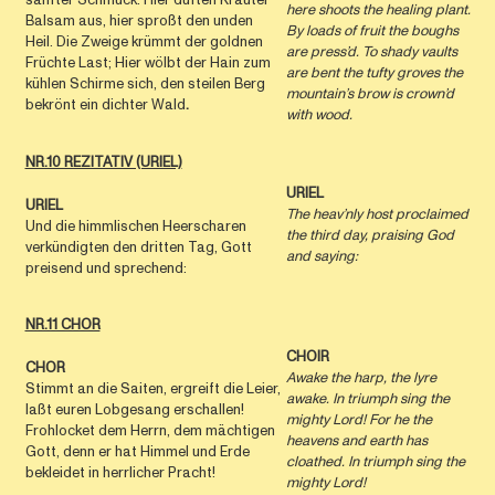
here shoots the healing plant.
Balsam aus, hier sproßt den unden
By loads of fruit the boughs
Heil. Die Zweige krümmt der goldnen
are press’d. To shady vaults
Früchte Last; Hier wölbt der Hain zum
are bent the tufty groves the
kühlen Schirme sich, den steilen Berg
mountain’s brow is crown’d
bekrönt ein dichter Wald
.
with wood.
NR.10 REZITATIV (URIEL)
URIEL
URIEL
The heav’nly host proclaimed
Und die himmlischen Heerscharen
the third day, praising God
verkündigten den dritten Tag, Gott
and saying:
preisend und sprechend:
NR.11 CHOR
CHOIR
CHOR
Awake the harp, the lyre
Stimmt an die Saiten, ergreift die Leier,
awake. In triumph sing the
laßt euren Lobgesang erschallen!
mighty Lord! For he the
Frohlocket dem Herrn, dem mächtigen
heavens and earth has
Gott, denn er hat Himmel und Erde
cloathed. In triumph sing the
bekleidet in herrlicher Pracht!
mighty Lord!