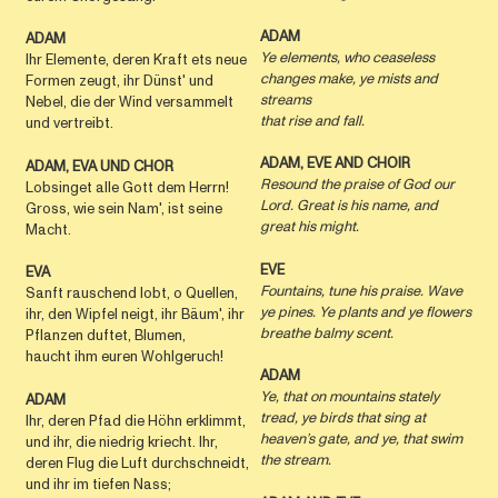
ADAM
ADAM
Ye elements, who ceaseless
Ihr Elemente, deren Kraft ets neue
changes make, ye mists and
Formen zeugt, ihr Dünst' und
streams
Nebel, die der Wind versammelt
that rise and fall.
und vertreibt.
ADAM, EVE AND CHOIR
ADAM, EVA UND CHOR
Resound the praise of God our
Lobsinget alle Gott dem Herrn!
Lord. Great is his name, and
Gross, wie sein Nam', ist seine
great his might.
Macht.
EVE
EVA
Fountains, tune his praise. Wave
Sanft rauschend lobt, o Quellen,
ye pines. Ye plants and ye flowers
ihr, den Wipfel neigt, ihr Bäum', ihr
breathe balmy scent.
Pflanzen duftet, Blumen,
haucht ihm euren Wohlgeruch!
ADAM
Ye, that on mountains stately
ADAM
tread, ye birds that sing at
Ihr, deren Pfad die Höhn erklimmt,
heaven’s gate, and ye, that swim
und ihr, die niedrig kriecht. Ihr,
the stream.
deren Flug die Luft durchschneidt,
und ihr im tiefen Nass;