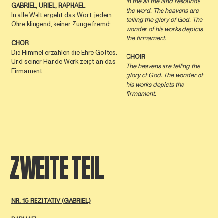
In the all the land resounds
GABRIEL, URIEL, RAPHAEL
the word. The heavens are
In alle Welt ergeht das Wort, jedem
telling the glory of God. The
Ohre klingend, keiner Zunge fremd:
wonder of his works depicts
the ﬁrmament.
CHOR
Die Himmel erzählen die Ehre Gottes,
CHOIR
Und seiner Hände Werk zeigt an das
The heavens are telling the
Firmament.
glory of God. The wonder of
his works depicts the
ﬁrmament.
ZWEITE TEIL
NR. 15 REZITATIV (GABRIEL)