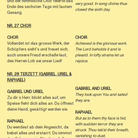
und der himmlische Chor feierte das
very good. In song divine thus
Ende des sechsten Tags mit lautem
closed the sixth day.
Gesang.
NR. 27 CHOR
CHOR
CHOIR
Vollendet ist das grosse Werk, der
Achieved is the glorious work.
Schöpfers sieht's und freuet sich;
The Lord beholds it and is
auch unsere Freud erschalle laut,
pleas’d. In lofty strains let us
des Herren Lob sei unser Lied!
rejoice.
NR. 28 TERZETT (GABRIEL, URIEL &
RAPHAEL)
GABRIEL AND URIEL
GABRIEL UND URIEL
They look upon You and sated
Zu dir o Herr, blickt alles auf; um
they are.
Speise fleht dich alles an. Du öffnest
deine Hand, gesättigt werden sie.
RAPHAEL
But as to them thy face is hid,
RAPHAEL
with sudden terror they are
Du wendest ab dein Angesicht, da
struck. Thou tak’st their breath,
bebet alles und erstarrt. Du nimmst
vanishing to dust.