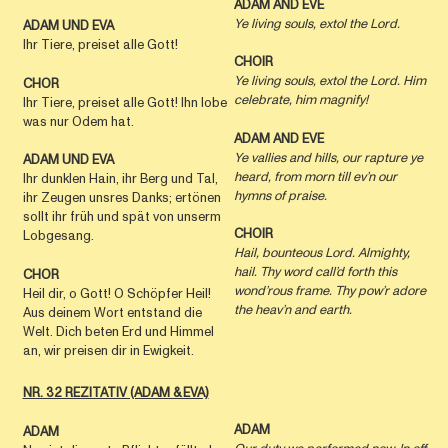
ADAM
AND
EVE
Ye living souls, extol the Lord.
ADAM UND EVA
Ihr Tiere, preiset alle Gott!
CHOIR
Ye living souls, extol the Lord. Him
CHOR
celebrate, him magnify!
Ihr Tiere, preiset alle Gott! Ihn lobe
was nur Odem hat.
ADAM
AND
EVE
Ye vallies and hills, our rapture ye
ADAM UND EVA
heard, from morn till ev’n our
Ihr dunklen Hain, ihr Berg und Tal,
hymns of praise.
ihr Zeugen unsres Danks; ertönen
sollt ihr früh und spät von unserm
CHOIR
Lobgesang.
Hail, bounteous Lord. Almighty,
hail. Thy word call’d forth this
CHOR
wond’rous frame. Thy pow’r adore
Heil dir, o Gott! O Schöpfer Heil!
the heav’n and earth.
Aus deinem Wort entstand die
Welt. Dich beten Erd und Himmel
an, wir preisen dir in Ewigkeit.
NR. 32 REZITATIV (ADAM & EVA)
ADAM
ADAM