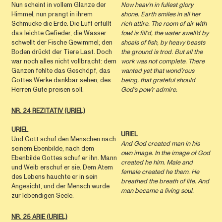
Nun scheint in vollem Glanze der
Now heav’n in fullest glory
Himmel, nun prangt in ihrem
shone. Earth smiles in all her
Schmucke die Erde. Die Luft erfüllt
rich attire. The room of air with
das leichte Gefieder, die Wasser
fowl is ﬁll'd, the water swell’d by
schwellt der Fische Gewimmel; den
shoals of ﬁsh, by heavy beasts
Boden drückt der Tiere Last. Doch
the ground is trod. But all the
war noch alles nicht vollbracht: dem
work was not complete. There
Ganzen fehlte das Geschöpf, das
wanted yet that wond’rous
Gottes Werke dankbar sehen, des
being, that grateful should
Herren Güte preisen soll.
God’s pow’r admire.
NR. 24 REZITATIV (URIEL)
URIEL
URIEL
Und Gott schuf den Menschen nach
And God created man in his
seinem Ebenbilde, nach dem
own image. In the image of God
Ebenbilde Gottes schuf er ihn. Mann
created he him. Male and
und Weib erschuf er sie. Dem Atem
female created he them. He
des Lebens hauchte er in sein
breathed the breath of life. And
Angesicht, und der Mensch wurde
man became a living soul.
zur lebendigen Seele.
NR. 25 ARIE (URIEL)