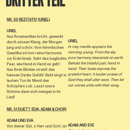
DRITTER TEIL
NR. 30 REZITATIV (URIEL)
URIEL
Aus Rosenwolken bricht, geweckt
URIEL
durch süssen Klang, der Morgen
In rosy mantle appears the
jung und schön. Vom himmlischen
morning young. From the sky
Gewölbe strömt reine Harmonie
pure harmony descends on earth.
zur Erde hinab. Seht das beglückte
Behold the blissful pair, hand in
Paar, wie Hand in Hand es geht.
hand. Their looks express the
Aus ihren Blicken strahlt des
grateful heart. A louder praise of
heissen Danks Gefühl. Bald singt in
God they shall utter soon. Then let
lautem Ton ihr Mund des
our voices unite with their song.
Schöpfers Lob. Lasst unsre
Stimme dann sich mengen in ihr
Lied!
NR. 31 DUETT (EVA, ADAM & CHOR)
ADAM UND EVA
ADAM AND EVE
Von deiner Güt, o Herr und Gott, ist