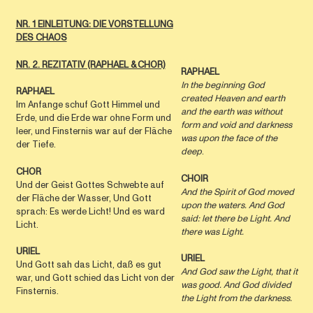
NR. 1 EINLEITUNG: DIE VORSTELLUNG
DES CHAOS
NR. 2. REZITATIV (RAPHAEL & CHOR)
RAPHAEL
In the beginning God
RAPHAEL
created Heaven and earth
Im Anfange schuf Gott Himmel und
and the earth was without
Erde, und die Erde war ohne Form und
form and void and darkness
leer, und Finsternis war auf der Fläche
was upon the face of the
der Tiefe.
deep
.
CHOR
CHOIR
Und der Geist Gottes Schwebte auf
And the Spirit of God moved
der Fläche der Wasser, Und Gott
upon the waters. And God
sprach: Es werde Licht! Und es ward
said: let there be Light. And
Licht.
there was Light.
URIEL
URIEL
Und Gott sah das Licht, daß es gut
And God saw the Light, that it
war, und Gott schied das Licht von der
was good. And God divided
Finsternis.
the Light from the darkness.