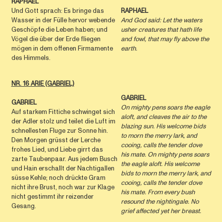
RAPHAEL
Und Gott sprach: Es bringe das
RAPHAEL
Wasser in der Fülle hervor webende
And God said: Let the waters
Geschöpfe die Leben haben; und
usher creatures that hath life
Vögel die über der Erde fliegen
and fowl, that may ﬂy above the
mögen in dem offenen Firmamente
earth.
des Himmels.
NR. 16 ARIE (GABRIEL)
GABRIEL
GABRIEL
On mighty pens soars the eagle
Auf starkem Fittiche schwinget sich
aloft, and cleaves the air to the
der Adler stolz und teilet die Luft im
blazing sun. His welcome bids
schnellesten Fluge zur Sonne hin.
to morn the merry lark, and
Den Morgen grüsst der Lerche
cooing, calls the tender dove
frohes Lied, und Liebe girrt das
his mate. On mighty pens soars
zarte Taubenpaar. Aus jedem Busch
the eagle aloft. His welcome
und Hain erschallt der Nachtigallen
bids to morn the merry lark, and
süsse Kehle; noch drückte Gram
cooing, calls the tender dove
nicht ihre Brust, noch war zur Klage
his mate. From every bush
nicht gestimmt ihr reizender
resound the nightingale. No
Gesang.
grief affected yet her breast.