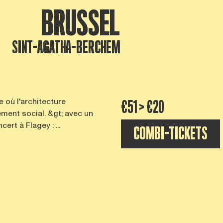
BRUSSEL
SINT-AGATHA-BERCHEM
 où l'architecture
€51 > €20
ment social. &gt; avec un
ert à Flagey : ...
COMBI-TICKETS