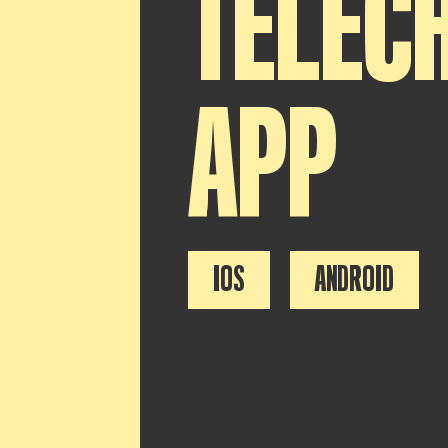
TÉLÉC
APP
IOS
ANDROID