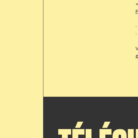
+
P
∙
∙
V
c