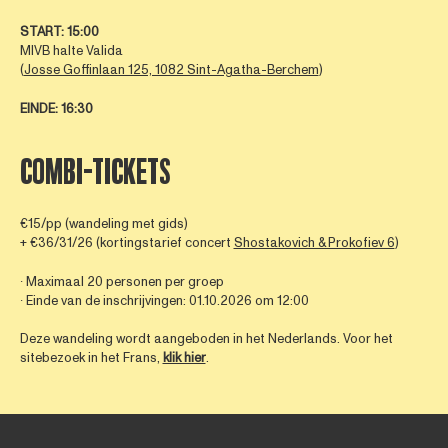
STA
RT: 15:00
MIVB halte Valida
(
Josse Goffinlaan 125, 1082 Sint-Agatha-Berchem
)
EINDE
: 16:30
COMBI-TICKETS
€15/pp (wandeling met gids)
+ €36/31/26 (kortingstarief concert
Shostakovich & Prokofiev 6
)
∙ Maximaal 20 personen per groep
∙ Einde van de inschrijvingen: 01.10.2026 om 12:00
Deze wandeling wordt aangeboden in het Nederlands. Voor het
sitebezoek in het Frans,
klik hier
.