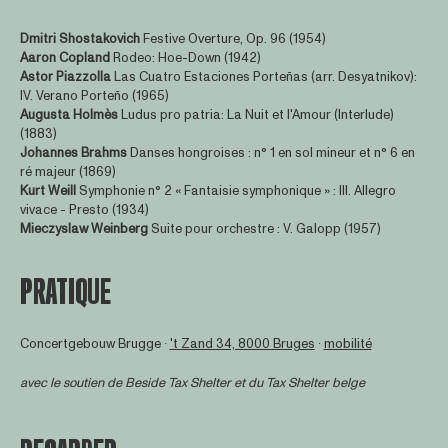
Dmitri Shostakovich
Festive Overture, Op. 96 (1954)
Aaron Copland
Rodeo: Hoe-Down (1942)
Astor Piazzolla
Las Cuatro Estaciones Porteñas (arr. Desyatnikov):
IV. Verano Porteño (1965)
Augusta Holmès
Ludus pro patria: La Nuit et l'Amour (Interlude)
(1883)
Johannes Brahms
Danses hongroises : n° 1 en sol mineur et n° 6 en
ré majeur (1869)
Kurt Weill
Symphonie n° 2 « Fantaisie symphonique » : III. Allegro
vivace - Presto (1934)
Mieczyslaw Weinberg
Suite pour orchestre : V. Galopp (1957)
PRATIQUE
Concertgebouw Brugge ∙
't Zand 34, 8000 Bruges
∙
mobilité
avec le soutien de
Beside Tax Shelter
et du Tax Shelter belge