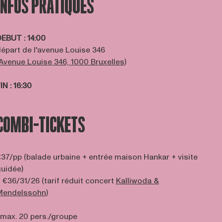
INFOS PRATIQUES
DEBUT
:
14:00
épart de l'avenue Louise 346
Avenue Louise 346, 1000 Bruxelles
)
FIN
: 16:30
COMBI-TICKETS
37/pp (balade urbaine + entrée maison Hankar + visite
uidée)
 €36/31/26 (tarif réduit concert
Kalliwoda &
Mendelssohn
)
 max. 20 pers./groupe