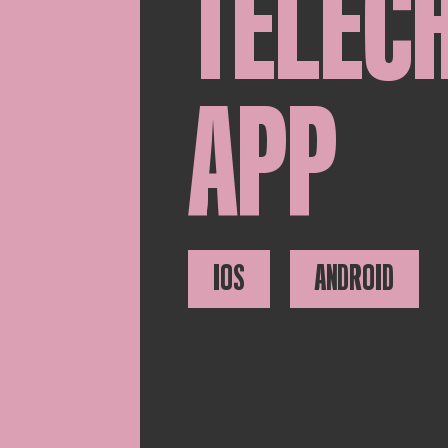
TÉLÉC
APP
IOS
ANDROID