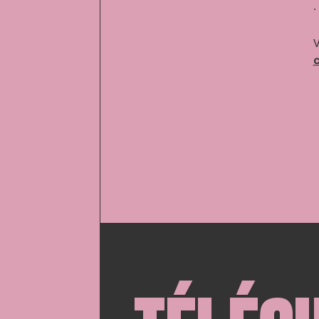
∙
V
c