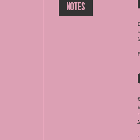
NOTES
d
(
€
g
+
∙