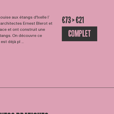
uise aux étangs d'Ixelle l’
€73 > €21
 architectes Ernest Blerot et
ace et ont construit une
COMPLET
tangs. On découvre ce
t déjà pl ...