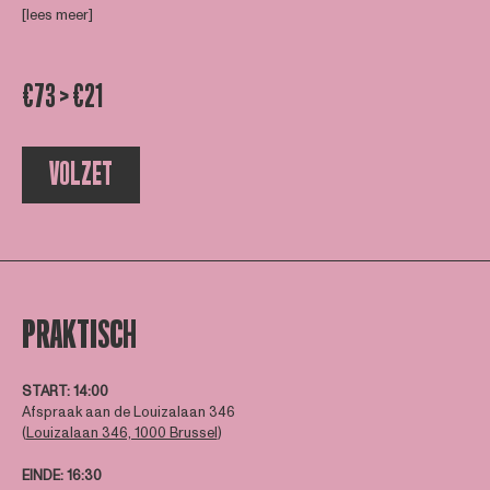
[lees meer]
€73 > €21
VOLZET
PRAKTISCH
START:
14:00
Afspraak aan de Louizalaan 346
(
Louizalaan 346, 1000 Brussel
)
EINDE
: 16:30