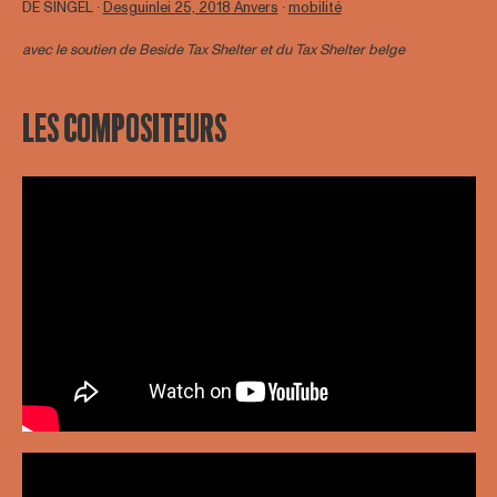
DE SINGEL ∙
Desguinlei 25, 2018 Anvers
∙
mobilité
avec le soutien de
Beside Tax Shelter
et du Tax Shelter belge
LES COMPOSITEURS