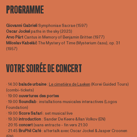
PROGRAMME
Giovanni Gabrieli
Symphoniae Sacrae (1597)
Oscar Jockel
paths in the sky (2023)
Arvo Pärt
Cantus in Memory of Benjamin Britten (1977)
Miloslav
Kabeláč
The Mystery of Time (Mysterium času), op. 31
(1957)
VOTRE SOIRÉE DE CONCERT
∙ 14:30
balade urbaine
:
Le cimetière de Laeken
(Korei Guided Tours)
(combi-tickets)
∙ 19:00
ouvertures des portes
∙ 19:00
Soundlab
: installations musicales interactives (Logos
Foundation)
∙ 19:00
Score Safari
: set musical live
∙ 19:30
introduction
: Sander De Keere & Ilan Volkov (EN)
∙ 20:15
concert
(sans entracte - fin vers 21:30
∙ 21:45
BruPhil Café
: aftertalk avec Oscar Jockel & Jasper Croonen
(EN)