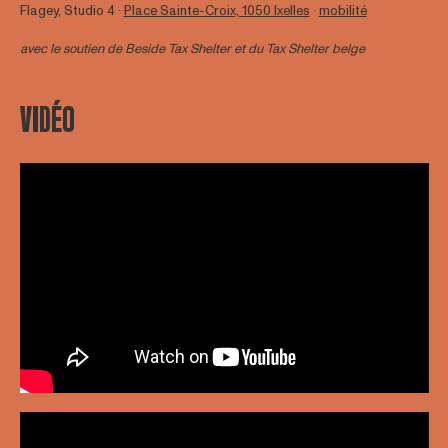
Flagey, Studio 4 ∙
Place Sainte-Croix, 1050 Ixelles
∙
mobilité
avec le soutien de
Beside Tax Shelter
et du Tax Shelter belge
VIDÉO