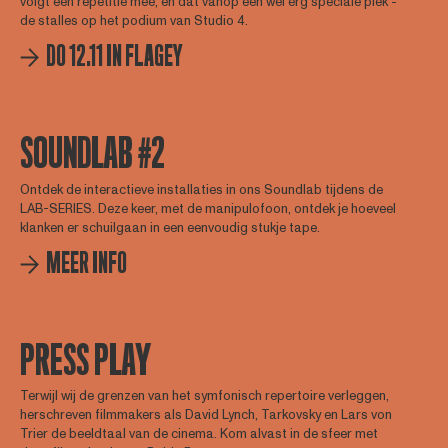
volgt een repetitie mee, en dat vanop een wel erg speciale plek -
de stalles op het podium van Studio 4.
DO 12.11 IN FLAGEY
SOUNDLAB #2
Ontdek de interactieve installaties in ons Soundlab tijdens de
LAB-SERIES. Deze keer, met de manipulofoon, ontdek je hoeveel
klanken er schuilgaan in een eenvoudig stukje tape.
MEER INFO
PRESS PLAY
Terwijl wij de grenzen van het symfonisch repertoire verleggen,
herschreven filmmakers als David Lynch, Tarkovsky en Lars von
Trier de beeldtaal van de cinema. Kom alvast in de sfeer met