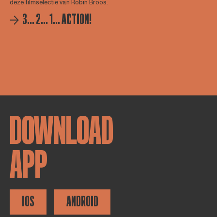
deze filmselectie van Robin Broos.
3... 2... 1... ACTION!
DOWNLOAD
APP
IOS
ANDROID