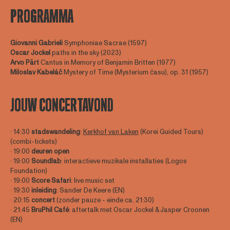
PROGRAMMA
Giovanni Gabrieli
Symphoniae Sacrae (1597)
Oscar Jockel
paths in the sky (2023)
Arvo Pärt
Cantus in Memory of Benjamin Britten (1977)
Miloslav
Kabeláč
Mystery of Time (Mysterium času), op. 31 (1957)
JOUW CONCERTAVOND
∙ 14:30
stadswandeling
:
Kerkhof van Laken
(Korei Guided Tours)
(combi-tickets)
∙ 19:00
deuren open
∙ 19:00
Soundlab
: interactieve muzikale installaties (Logos
Foundation)
∙ 19:00
Score Safari
: live music set
∙ 19:30
inleiding
: Sander De Keere (EN)
∙ 20:15
concert
(zonder pauze - einde ca. 21:30)
∙ 21:45
BruPhil Café
: aftertalk met Oscar Jockel & Jasper Croonen
(EN)