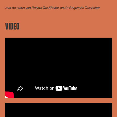
met de steun van
Beside Tax Shelter
en de Belgische Taxshelter
VIDEO