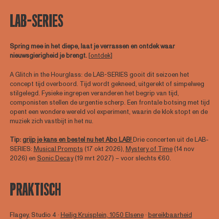
LAB-SERIES
Spring mee in het diepe, laat je verrassen en ontdek waar
nieuwsgierigheid je brengt.
[
ontdek
]
A Glitch in the Hourglass: de LAB-SERIES gooit dit seizoen het
concept tijd overboord. Tijd wordt gekneed, uitgerekt of simpelweg
stilgelegd. Fysieke ingrepen veranderen het begrip van tijd,
componisten stellen de urgentie scherp. Een frontale botsing met tijd
opent een wondere wereld vol experiment, waarin de klok stopt en de
muziek zich vastbijt in het nu.
Tip:
grijp je kans en bestel nu het Abo LAB!
Drie concerten uit de LAB-
SERIES:
Musical Prompts
(17 okt 2026),
Mystery of Time
(14 nov
2026) en
Sonic Decay
(19 mrt 2027) – voor slechts €60.
PRAKTISCH
Flagey, Studio 4 ∙
Heilig Kruisplein, 1050 Elsene
∙
bereikbaarheid