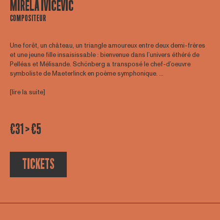
MIRELA IVICEVIC
COMPOSITEUR
Une forêt, un château, un triangle amoureux entre deux demi-frères
et une jeune fille insaisissable : bienvenue dans l’univers éthéré de
Pelléas et Mélisande. Schönberg a transposé le chef-d’oeuvre
symboliste de Maeterlinck en poème symphonique. ...
[lire la suite]
€31 > €5
TICKETS