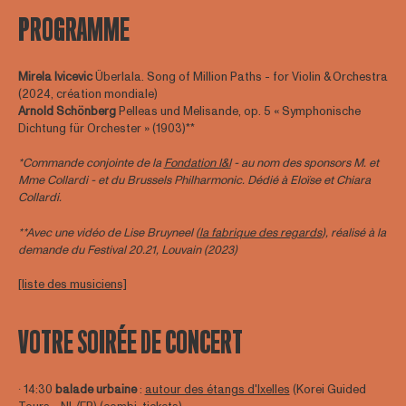
PROGRAMME
Mirela Ivicevic
Überlala. Song of Million Paths - for Violin & Orchestra
(2024, création mondiale)
Arnold Schönberg
Pelleas und Melisande, op. 5 « Symphonische
Dichtung für Orchester » (1903)**
*Commande conjointe de la
Fondation I&I
- au nom des sponsors M. et
Mme Collardi - et du Brussels Philharmonic. Dédié à Eloïse et Chiara
Collardi.
**Avec une vidéo de Lise Bruyneel (
la fabrique des regards
), réalisé à la
demande du Festival 20.21, Louvain (2023)
[liste des musiciens]
VOTRE SOIRÉE DE CONCERT
∙ 14:30
balade urbaine
:
autour des étangs d'Ixelles
(Korei Guided