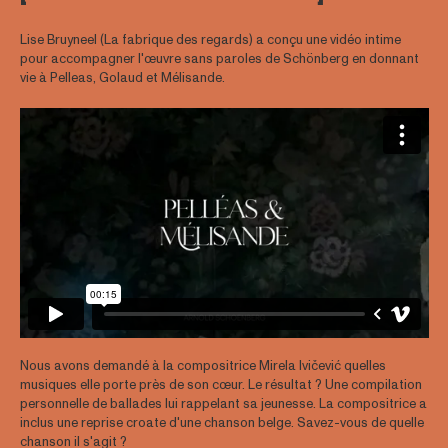
Lise Bruyneel (La fabrique des regards) a conçu une vidéo intime
pour accompagner l'œuvre sans paroles de Schönberg en donnant
vie à Pelleas, Golaud et Mélisande.
Nous avons demandé à la compositrice Mirela Ivičević quelles
musiques elle porte près de son cœur. Le résultat ? Une compilation
personnelle de ballades lui rappelant sa jeunesse. La compositrice a
inclus une reprise croate d'une chanson belge. Savez-vous de quelle
chanson il s'agit ?