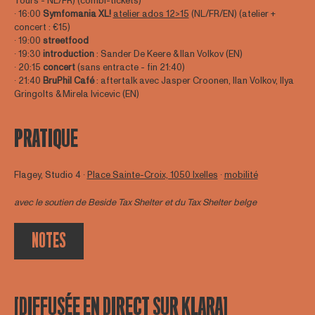
Tours - NL/FR) (combi-tickets)
∙ 16:00
Symfomania
XL!
atelier ados 12>15
(NL/FR/EN) (atelier +
concert : €15)
∙ 19:00
streetfood
∙ 19:30
introduction
: Sander De Keere & Ilan Volkov (EN)
∙ 20:15
concert
(sans entracte - fin 21:40)
∙ 21:40
BruPhil Café
: aftertalk avec Jasper Croonen, Ilan Volkov, Ilya
Gringolts & Mirela Ivicevic (EN)
PRATIQUE
Flagey, Studio 4 ∙
Place Sainte-Croix, 1050 Ixelles
∙
mobilité
avec le soutien de
Beside Tax Shelter
et du Tax Shelter belge
NOTES
[DIFFUSÉE EN DIRECT SUR KLARA]