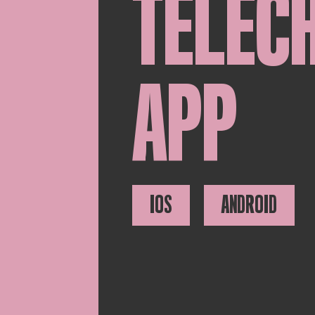
TÉLÉC
APP
IOS
ANDROID