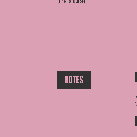
[lire la suite]
NOTES
l
(