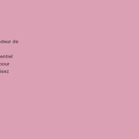
andeur de
entiel
pour
Lisez