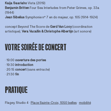
Kaija Saariaho
Vista (2019)
Benjamin Britten
Four Sea Interludes from Peter Grimes, op. 33a
(1944)
Jean Sibelius
Symphonie n° 7 en do majeur, op. 105 (1914-1924)
concept Beyond The Score de
Gerd
Van
Looy
(coordination
artistique),
Vera Vacallin & Christophe Albertijn
(art sonore)
VOTRE SOIRÉE DE CONCERT
∙ 19:00
ouverture des portes
∙ 19:30
introduction
∙ 20:15
concert
(sans entracte)
∙ 21:30
fin
PRATIQUE
Flagey, Studio 4 ∙
Place Sainte-Croix, 1050 Ixelles
∙
mobilité