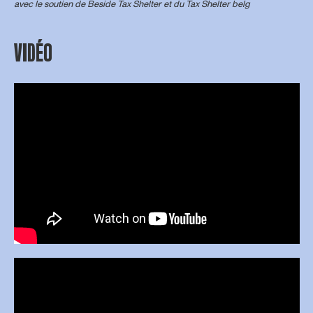
avec le soutien de
Beside Tax Shelter
et du Tax Shelter belg
VIDÉO