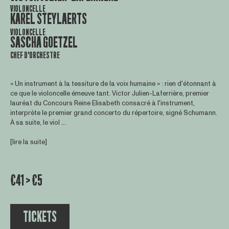
VIOLONCELLE
KAREL STEYLAERTS
VIOLONCELLE
SASCHA GOETZEL
CHEF D'ORCHESTRE
« Un instrument à la tessiture de la voix humaine » : rien d'étonnant à
ce que le violoncelle émeuve tant. Victor Julien-Laferrière, premier
lauréat du Concours Reine Elisabeth consacré à l'instrument,
interprète le premier grand concerto du répertoire, signé Schumann.
À sa suite, le viol ...
[lire la suite]
€41 > €5
TICKETS