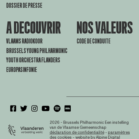
DOSSIER DE PRESSE
A DECOUVRIR
NOS VALEURS
VLAAMS RADIOKOOR
CODE DE CONDUITE
BRUSSELS YOUNG PHILHARMONIC
YOUTH ORCHESTRA FLANDERS
EUROPASINFONIE
2026 - Brussels Philharmonic
Een instelling
van de Vlaamse Gemeenschap
déclaration de confidentialité
-
paramètres
des cookies
- website by
Alpine Digital