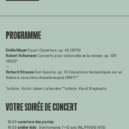
PROGRAMME
Emilie Mayer
Faust-Ouverture, op. 46 (1879)
Robert Schumann
Concerto pour violoncelle en la mineur, op. 129
(1850)*
—
Richard Strauss
Don Quixote, op. 35 (Variations fantastiques sur un
thème à caractère chevaleresque) (1897)**
*soliste : Victor Julien-Laferrière **soliste : Karel Steylaerts
VOTRE SOIRÉE DE CONCERT
∙ 19:00
ouverture des portes
∙ 19:30
atelier kids
:
Symfomania 7>12 ans
(NL/FR/EN) (€15)