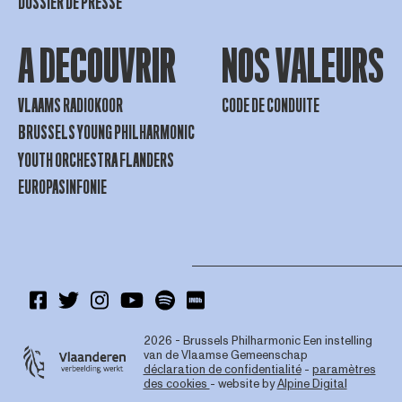
DOSSIER DE PRESSE
A DECOUVRIR
NOS VALEURS
VLAAMS RADIOKOOR
CODE DE CONDUITE
BRUSSELS YOUNG PHILHARMONIC
YOUTH ORCHESTRA FLANDERS
EUROPASINFONIE
2026 - Brussels Philharmonic
Een instelling
van de Vlaamse Gemeenschap
déclaration de confidentialité
-
paramètres
des cookies
- website by
Alpine Digital