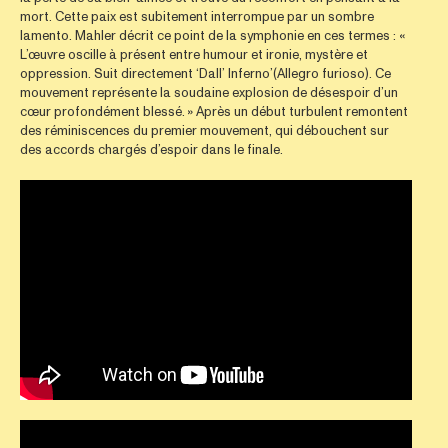
mort. Cette paix est subitement interrompue par un sombre
lamento. Mahler décrit ce point de la symphonie en ces termes : «
L’œuvre oscille à présent entre humour et ironie, mystère et
oppression. Suit directement ‘Dall’ Inferno’(Allegro furioso). Ce
mouvement représente la soudaine explosion de désespoir d’un
cœur profondément blessé. » Après un début turbulent remontent
des réminiscences du premier mouvement, qui débouchent sur
des accords chargés d’espoir dans le finale.