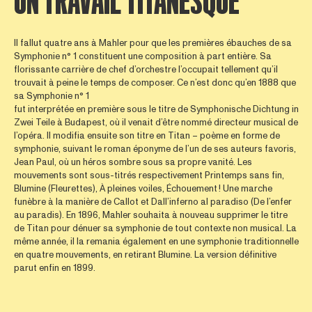
UN TRAVAIL TITANESQUE
Il fallut quatre ans à Mahler pour que les premières ébauches de sa
Symphonie n° 1 constituent une composition à part entière. Sa
florissante carrière de chef d’orchestre l’occupait tellement qu’il
trouvait à peine le temps de composer. Ce n’est donc qu’en 1888 que
sa Symphonie n° 1
fut interprétée en première sous le titre de Symphonische Dichtung in
Zwei Teile à Budapest, où il venait d’être nommé directeur musical de
l’opéra. Il modifia ensuite son titre en Titan – poème en forme de
symphonie, suivant le roman éponyme de l’un de ses auteurs favoris,
Jean Paul, où un héros sombre sous sa propre vanité. Les
mouvements sont sous-titrés respectivement Printemps sans fin,
Blumine (Fleurettes), À pleines voiles, Échouement ! Une marche
funèbre à la manière de Callot et Dall’inferno al paradiso (De l’enfer
au paradis). En 1896, Mahler souhaita à nouveau supprimer le titre
de Titan pour dénuer sa symphonie de tout contexte non musical. La
même année, il la remania également en une symphonie traditionnelle
en quatre mouvements, en retirant Blumine. La version définitive
parut enfin en 1899.