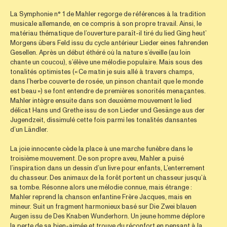
La Symphonie n° 1 de Mahler regorge de références à la tradition
musicale allemande, en ce compris à son propre travail. Ainsi, le
matériau thématique de l’ouverture paraît-il tiré du lied Ging heut’
Morgens übers Feld issu du cycle antérieur Lieder eines fahrenden
Gesellen. Après un début éthéré où la nature s’éveille (au loin
chante un coucou), s’élève une mélodie populaire. Mais sous des
tonalités optimistes (« Ce matin je suis allé à travers champs,
dans l’herbe couverte de rosée, un pinson chantait que le monde
est beau ») se font entendre de premières sonorités menaçantes.
Mahler intègre ensuite dans son deuxième mouvement le lied
délicat Hans und Grethe issu de son Lieder und Gesänge aus der
Jugendzeit, dissimulé cette fois parmi les tonalités dansantes
d’un Ländler.
La joie innocente cède la place à une marche funèbre dans le
troisième mouvement. De son propre aveu, Mahler a puisé
l’inspiration dans un dessin d’un livre pour enfants, L’enterrement
du chasseur. Des animaux de la forêt portent un chasseur jusqu’à
sa tombe. Résonne alors une mélodie connue, mais étrange :
Mahler reprend la chanson enfantine Frère Jacques, mais en
mineur. Suit un fragment harmonieux basé sur Die Zwei blauen
Augen issu de Des Knaben Wunderhorn. Un jeune homme déplore
la perte de sa bien-aimée et trouve du réconfort en pensant à la