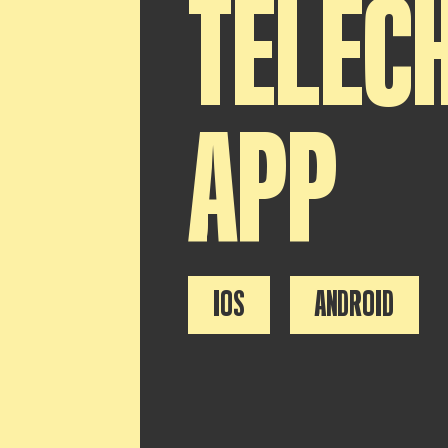
TÉLÉC
APP
IOS
ANDROID