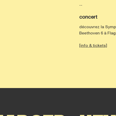
--
concert
découvrez la Symph
Beethoven 6 à Fla
[info & tickets]