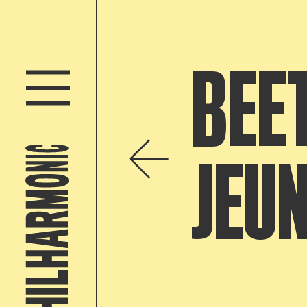
BEE
JEU