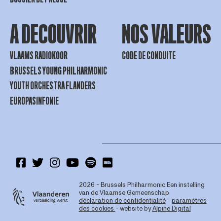
A DECOUVRIR
NOS VALEURS
VLAAMS RADIOKOOR
CODE DE CONDUITE
BRUSSELS YOUNG PHILHARMONIC
YOUTH ORCHESTRA FLANDERS
EUROPASINFONIE
2026 - Brussels Philharmonic
Een instelling
van de Vlaamse Gemeenschap
déclaration de confidentialité
-
paramètres
des cookies
- website by
Alpine Digital