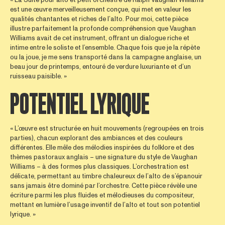
« La Suite pour alto et petit orchestre de Ralph Vaughan Williams
est une œuvre merveilleusement conçue, qui met en valeur les
qualités chantantes et riches de l’alto. Pour moi, cette pièce
illustre parfaitement la profonde compréhension que Vaughan
Williams avait de cet instrument, offrant un dialogue riche et
intime entre le soliste et l’ensemble. Chaque fois que je la répète
ou la joue, je me sens transporté dans la campagne anglaise, un
beau jour de printemps, entouré de verdure luxuriante et d’un
ruisseau paisible. »
POTENTIEL LYRIQUE
« L’œuvre est structurée en huit mouvements (regroupées en trois
parties), chacun explorant des ambiances et des couleurs
différentes. Elle mêle des mélodies inspirées du folklore et des
thèmes pastoraux anglais – une signature du style de Vaughan
Williams – à des formes plus classiques. L’orchestration est
délicate, permettant au timbre chaleureux de l’alto de s’épanouir
sans jamais être dominé par l’orchestre. Cette pièce révèle une
écriture parmi les plus fluides et mélodieuses du compositeur,
mettant en lumière l’usage inventif de l’alto et tout son potentiel
lyrique. »