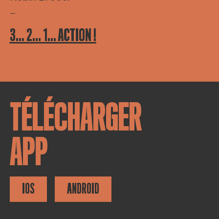
—
3… 2… 1… ACTION !
TÉLÉCHARGER
APP
IOS
ANDROID