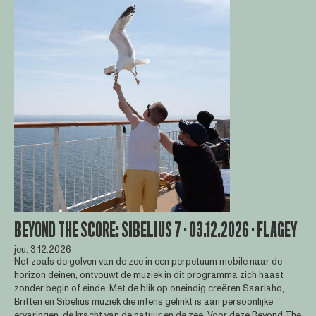
BEYOND THE SCORE: SIBELIUS 7 · 03.12.2026 · FLAGEY
jeu. 3.12.2026
Net zoals de golven van de zee in een perpetuum mobile naar de
horizon deinen, ontvouwt de muziek in dit programma zich haast
zonder begin of einde. Met de blik op oneindig creëren Saariaho,
Britten en Sibelius muziek die intens gelinkt is aan persoonlijke
ervaringen, de kracht van de natuur en de zee. Voor deze Beyond The