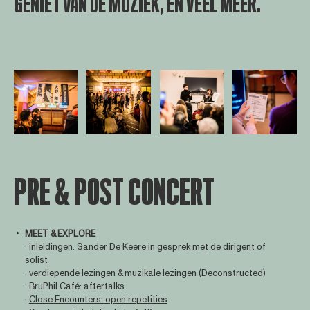
GENIET VAN DE MUZIEK, EN VEEL MEER.
Open afbeelding in popup
Open afbeelding in popup
Open afbeelding in popup
Open afbee
PRE & POST CONCERT
MEET & EXPLORE
· inleidingen: Sander De Keere in gesprek met de dirigent of
solist
· verdiepende lezingen & muzikale lezingen (Deconstructed)
· BruPhil Café: aftertalks
·
Close Encounters: open repetities