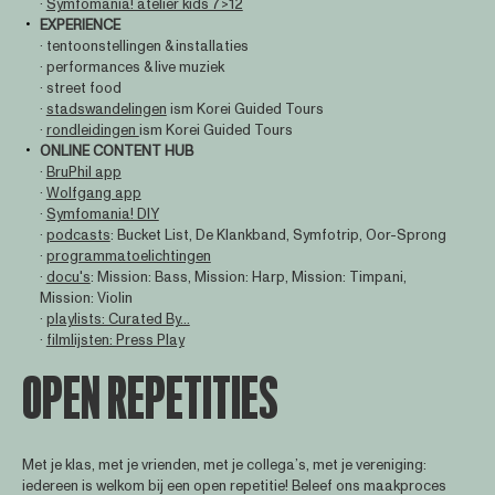
·
Symfomania! atelier kids 7>12
EXPERIENCE
· tentoonstellingen & installaties
· performances & live muziek
· street food
·
stadswandelingen
ism Korei Guided Tours
·
rondleidingen
ism Korei Guided Tours
ONLINE CONTENT HUB
·
BruPhil app
·
Wolfgang app
·
Symfomania! DIY
·
podcasts
: Bucket List, De Klankband, Symfotrip, Oor-Sprong
·
programmatoelichtingen
·
docu's
: Mission: Bass, Mission: Harp, Mission: Timpani,
Mission: Violin
·
playlists: Curated By...
·
filmlijsten: Press Play
OPEN REPETITIES
Met je klas, met je vrienden, met je collega’s, met je vereniging:
iedereen is welkom bij een open repetitie! Beleef ons maakproces