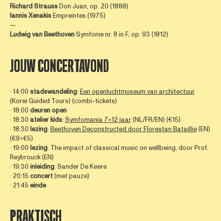
Richard Strauss
Don Juan, op. 20 (1888)
Iannis Xenakis
Empreintes (1975)
—
Ludwig van Beethoven
Symfonie nr. 8 in F, op. 93 (1812)
JOUW CONCERTAVOND
∙ 14:00
stadswandeling
:
Een openluchtmuseum van architectuur
(Korei Guided Tours) (combi-tickets)
∙ 18:00
deuren open
∙ 18:30
atelier
kids
:
Symfomania 7>12 jaar
(NL/FR/EN) (€15)
∙ 18:30
lezing
:
Beethoven Deconstructed door Florestan Bataillie
(EN)
(€9>€5)
∙ 19:00
lezing
: The impact of classical music on wellbeing, door Prof.
Reybrouck (EN)
∙ 19:30
inleiding
: Sander De Keere
∙ 20:15
concert
(met pauze)
∙ 21:45
einde
PRAKTISCH