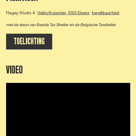
Flagey, Studio 4 ∙
Heilig Kruisplein, 1050 Elsene
∙
bereikbaarheid
met de steun van
Beside Tax Shelter
en de Belgische Taxshelter
TOELICHTING
VIDEO