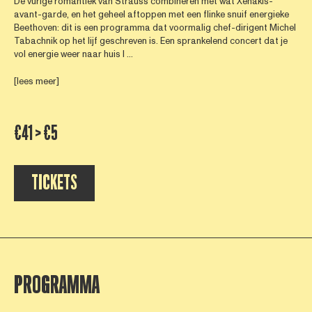
De vurige romantiek van Strauss combineren met wat Xenakis-
avant-garde, en het geheel aftoppen met een flinke snuif energieke
Beethoven: dit is een programma dat voormalig chef-dirigent Michel
Tabachnik op het lijf geschreven is. Een sprankelend concert dat je
vol energie weer naar huis l ...
[lees meer]
€41 > €5
TICKETS
PROGRAMMA