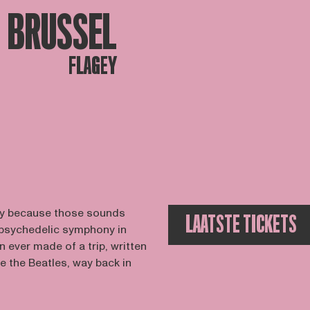
BRUSSEL
FLAGEY
oky because those sounds
LAATSTE TICKETS
 psychedelic symphony in
on ever made of a trip, written
e the Beatles, way back in