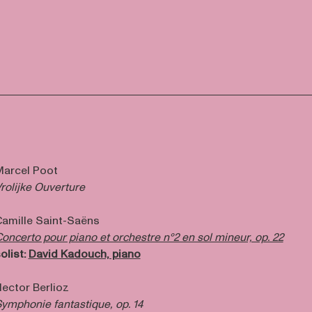
arcel Poot
rolijke Ouverture
amille Saint-Saëns
oncerto pour piano et orchestre n°2 en sol mineur, op. 22
olist:
David Kadouch, piano
ector Berlioz
ymphonie fantastique, op. 14