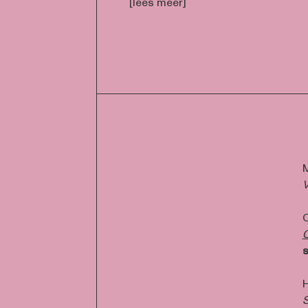
[lees meer]
M
V
C
C
s
H
S