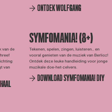
ONTDEK WOLFGANG
SYMFOMANIA! (8+)
lk van de
Tekenen, spelen, zingen, luisteren... en
chreef
vooral genieten van de muziek van Berlioz!
ichting
Ontdek deze leuke handleiding voor jonge
gt van
muzikale doe-het-zelvers.
DOWNLOAD SYMFOMANIA! DIY
RHAAL