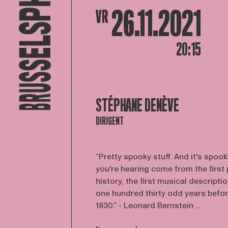
26.11.2021
VR
20:15
STÉPHANE DENÈVE
DIRIGENT
“Pretty spooky stuff. And it's spo
you're hearing come from the first
history, the first musical descripti
one hundred thirty odd years befor
1830.” - Leonard Bernstein ...