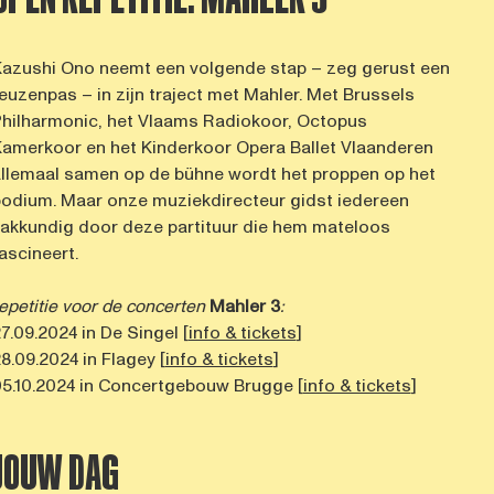
azushi Ono neemt een volgende stap – zeg gerust een
euzenpas – in zijn traject met Mahler. Met Brussels
hilharmonic, het Vlaams Radiokoor, Octopus
amerkoor en het Kinderkoor Opera Ballet Vlaanderen
llemaal samen op de bühne wordt het proppen op het
odium. Maar onze muziekdirecteur gidst iedereen
akkundig door deze partituur die hem mateloos
ascineert.
epetitie voor de concerten
Mahler 3
:
7.09.2024 in De Singel [
info & tickets
]
8.09.2024 in Flagey [
info & tickets
]
5.10.2024 in Concertgebouw Brugge [
info & tickets
]
JOUW DAG