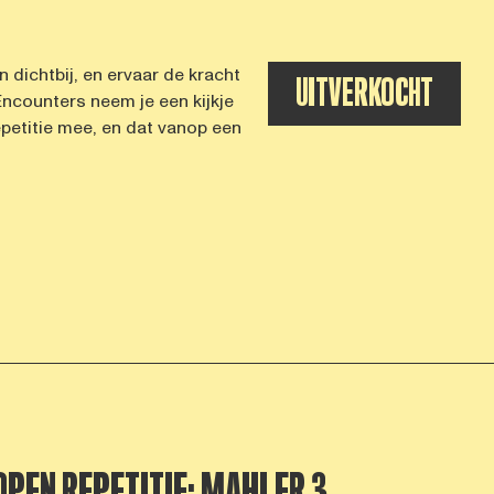
n dichtbij, en ervaar de kracht
UITVERKOCHT
 Encounters neem je een kijkje
epetitie mee, en dat vanop een
OPEN REPETITIE: MAHLER 3