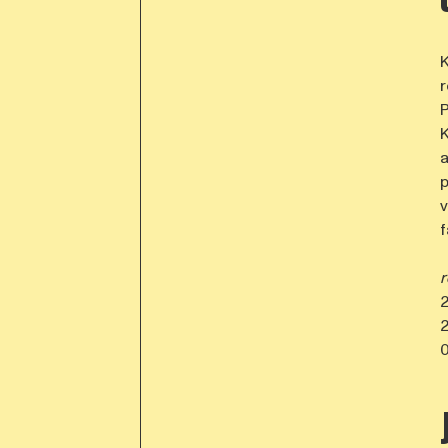
K
r
P
K
a
p
v
f
r
2
2
0