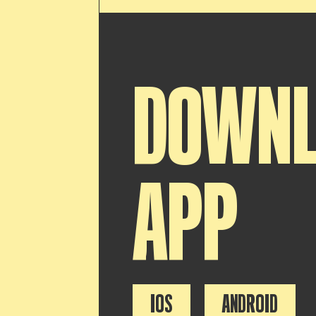
DOWN
APP
IOS
ANDROID