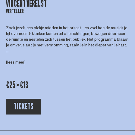
VINCENT VERELST
VERTELLER
Zoek jezelf een plekje midden in het orkest - en voel hoe de muziek je
lijf overneemt: klanken komen uit alle richtingen, bewegen doorheen
de ruimte en nestelen zich tussen het publiek. Het programma blaast
je omver, slaat je met verstomming, raakt je in het diepst van je hart.
...
[lees meer]
€25 > €13
TICKETS