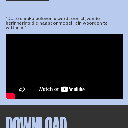
“Deze unieke belevenis wordt een blijvende
herinnering die haast onmogelijk in woorden te
vatten is."
DOWNLOAD