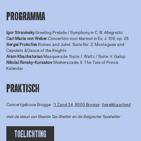
PROGRAMMA
Igor Stravinsky
Greeting Prelude / Symphony in C: III. Allegretto
Carl Maria von Weber
Concertino voor klarinet in Es, J. 109, op. 26
Sergei Prokofiev
Romeo and Juliet, Suite No. 2: Montagues and
Capulets & Dance of the Knights
Aram Khachaturian
Masquerade: Suite: I. Waltz / Suite: V. Galop
Nikolai Rimsky-Korsakov
Sheherazade: II. The Tale of Prince
Kalendar
PRAKTISCH
Concertgebouw Brugge ∙
't Zand 34, 8000 Brugge
∙
bereikbaarheid
met de steun van
Beside Tax Shelter
en de Belgische Taxshelter
TOELICHTING