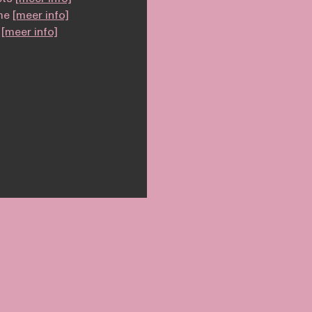
ime
[meer info]
y
[meer info]