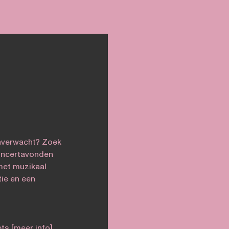
onverwacht? Zoek
concertavonden
met muzikaal
tie en een
pts
[meer info]