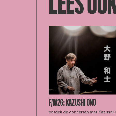
LEES OO
F/W26: KAZUSHI ONO
ontdek de concerten met Kazushi 