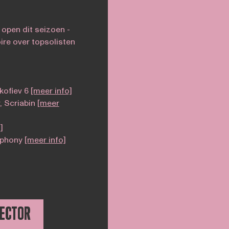
 open dit seizoen -
ire over topsolisten
kofiev 6
[meer info]
 Scriabin
[meer
]
mphony
[meer info]
RECTOR