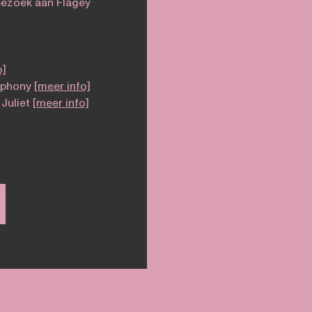
bezoek aan Flagey
o]
mphony
[meer info]
Juliet
[meer info]