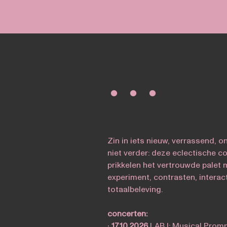
∙ ∙ ∙
Zin in iets nieuw, verrassend, 
niet verder: deze eclectische 
prikkelen het vertrouwde palet 
experiment, contrasten, interac
totaalbeleving.
concerten:
∙
17.10.2026
LAB I: Musical Prom