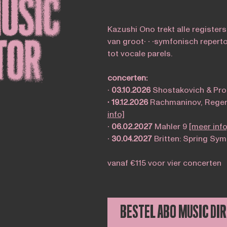
Kazushi Ono trekt alle registers
van groot∙ ∙ ∙symfonisch reperto
tot vocale parels.
concerten:
∙
03.10.2026
Shostakovich & Pro
∙
19.12.2026
Rachmaninov, Reger,
info]
∙
06.02.2027
Mahler 9
[meer info
∙
30.04.2027
Britten: Spring Sy
vanaf €115 voor vier concerten
BESTEL ABO MUSIC DI