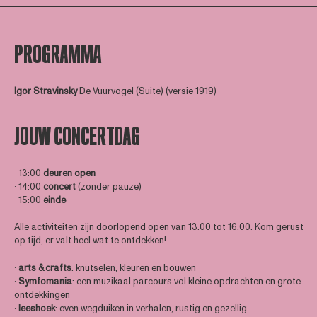
PROGRAMMA
Igor Stravinsky
De Vuurvogel (Suite) (versie 1919)
JOUW CONCERTDAG
∙ 13:00
deuren open
∙ 14:00
concert
(zonder pauze)
∙ 15:00
einde
Alle activiteiten zijn doorlopend open van 13:00 tot 16:00. Kom gerust
op tijd, er valt heel wat te ontdekken!
∙
arts & crafts
: knutselen, kleuren en bouwen
∙
Symfomania
: een muzikaal parcours vol kleine opdrachten en grote
ontdekkingen
∙
leeshoek
: even wegduiken in verhalen, rustig en gezellig