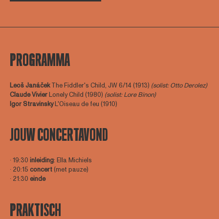
PROGRAMMA
Leoš Janáček
The Fiddler's Child, JW 6/14 (1913)
(solist: Otto Derolez)
Claude Vivier
Lonely Child (1980)
(solist: Lore Binon)
Igor Stravinsky
L'Oiseau de feu (1910)
JOUW CONCERTAVOND
∙ 19:30
inleiding
: Ella Michiels
∙ 20:15
concert
(met pauze)
∙ 21:30
einde
PRAKTISCH