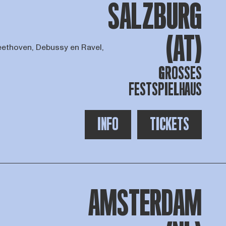
SALZBURG
(AT)
eethoven, Debussy en Ravel,
GROSSES F
ESTSPIELHAUS
INFO
TICKETS
AMSTERDAM