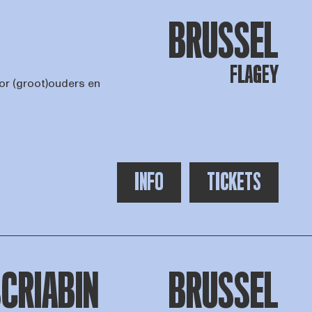
BRUSSEL
FLAGEY
oor (groot)ouders en
INFO
TICKETS
SCRIABIN
BRUSSEL