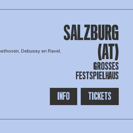
SALZBURG
(AT)
eethoven, Debussy en Ravel,
GROSSES F
ESTSPIELHAUS
INFO
TICKETS